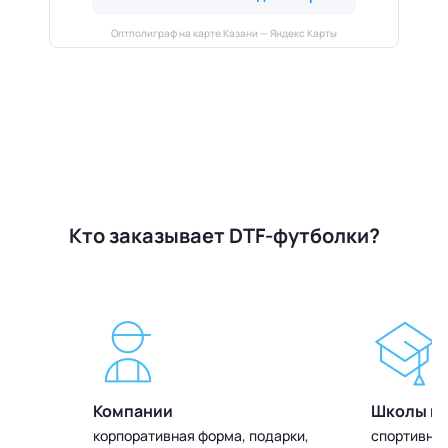
Оптполиграф на карте Казани — Яндекс Карты
Кто заказывает DTF-футболки?
Компании
Школы и 
олок
корпоративная форма, подарки,
спортивная