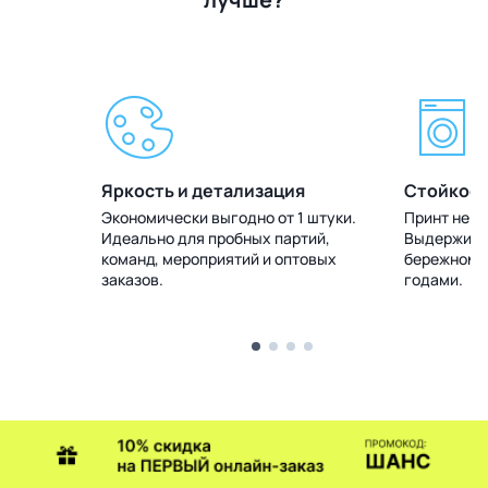
Яркость и детализация
Стойкост
 штуки.
Экономически выгодно от 1 штуки.
Принт не т
тий,
Идеально для пробных партий,
Выдерживае
товых
команд, мероприятий и оптовых
бережном у
заказов.
годами.