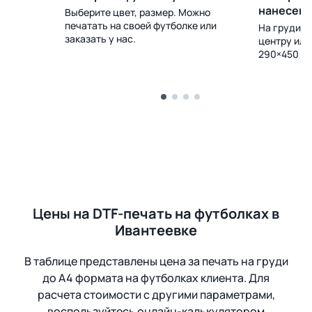
нанесен
Выберите цвет, размер. Можно
печатать на своей футболке или
 Доставка
На груди, с
заказать у нас.
центру или
290×450 м
Цены на DTF-печать на футболках в
Ивантеевке
В таблице представлены цена за печать на груди
до А4 формата на футболках клиента. Для
расчета стоимости с другими параметрами,
воспользуйтесь онлайн-калькулятором