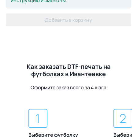
инструкцию и шаблоны
.
Добавить в корзину
Как заказать DTF-печать на
футболках в Ивантеевке
Оформите заказ всего за 4 шага
Выберите футболку
Выберите