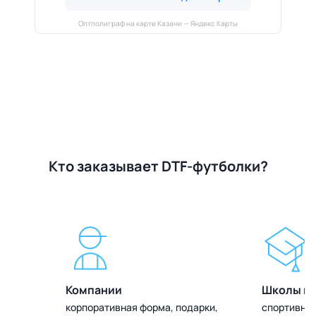
Оптполиграф на карте Казани — Яндекс Карты
Кто заказывает DTF-футболки?
Компании
Школы и 
олок
корпоративная форма, подарки,
спортивная