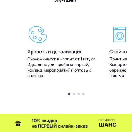
Яркость и детализация
Стойкост
 штуки.
Экономически выгодно от 1 штуки.
Принт не т
тий,
Идеально для пробных партий,
Выдерживае
товых
команд, мероприятий и оптовых
бережном у
заказов.
годами.