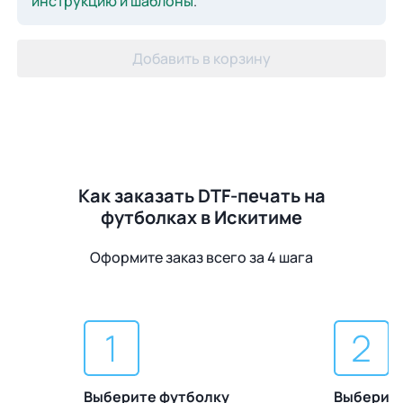
инструкцию и шаблоны
.
Добавить в корзину
Как заказать DTF-печать на
футболках в Искитиме
Оформите заказ всего за 4 шага
Выберите футболку
Выберите