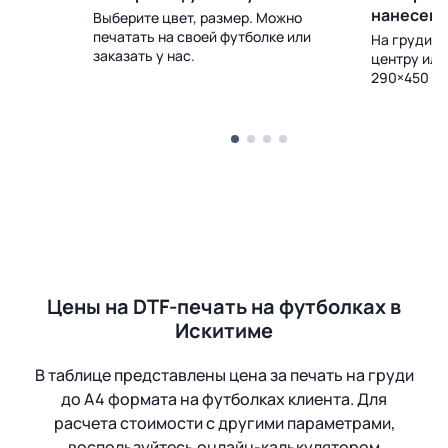
нанесен
Выберите цвет, размер. Можно
печатать на своей футболке или
 Доставка
На груди, с
заказать у нас.
центру или
290×450 м
Цены на DTF-печать на футболках в
Искитиме
В таблице представлены цена за печать на груди
до А4 формата на футболках клиента. Для
расчета стоимости с другими параметрами,
воспользуйтесь онлайн-калькулятором