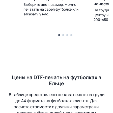
нанесен
Выберите цвет, размер. Можно
печатать на своей футболке или
 Доставка
На груди, с
заказать у нас.
центру или
290×450 м
Цены на DTF-печать на футболках в
Ельце
В таблице представлены цена за печать на груди
до А4 формата на футболках клиента. Для
расчета стоимости с другими параметрами,
воспользуйтесь онлайн-калькулятором