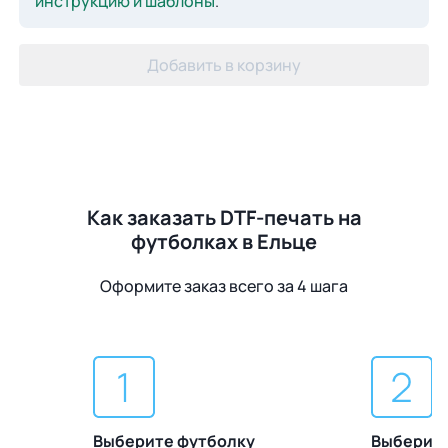
инструкцию и шаблоны
.
Добавить в корзину
Как заказать DTF-печать на
футболках в Ельце
Оформите заказ всего за 4 шага
Выберите футболку
Выберите