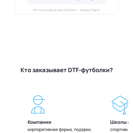
Оптполиграф на карте Казани — Яндекс Карты
Кто заказывает DTF-футболки?
Компании
Школы и 
олок
корпоративная форма, подарки,
спортивная