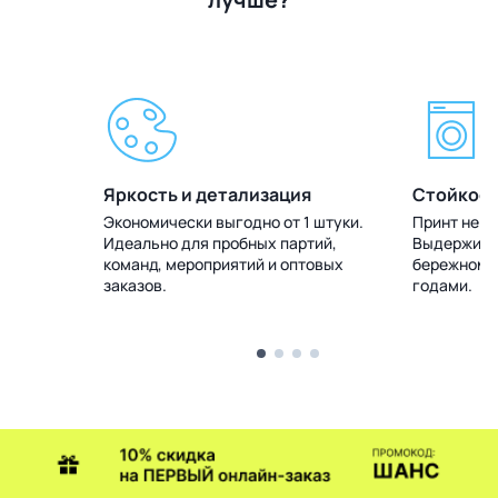
Яркость и детализация
Стойкост
 штуки.
Экономически выгодно от 1 штуки.
Принт не т
тий,
Идеально для пробных партий,
Выдерживае
товых
команд, мероприятий и оптовых
бережном у
заказов.
годами.