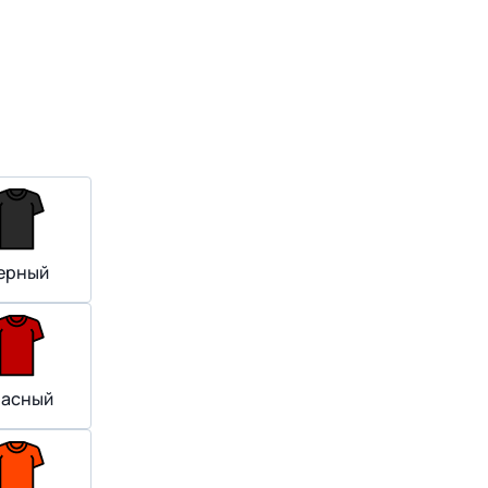
ерный
расный