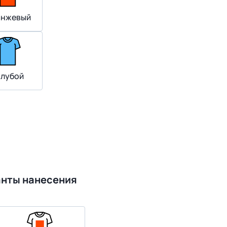
нжевый
олубой
анты нанесения