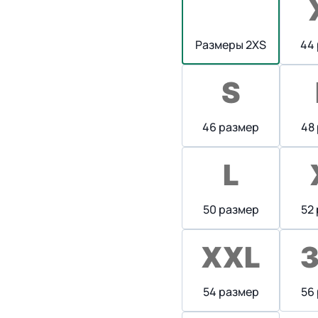
Размеры 2XS
44
46 размер
48
50 размер
52
54 размер
56