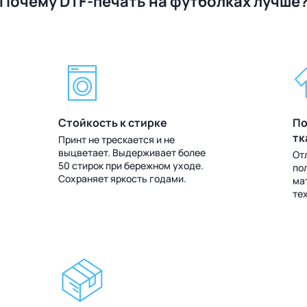
Почему DTF-печать на футболках лучше
Стойкость к стирке
По
тк
Принт не трескается и не
выцветает. Выдерживает более
От
50 стирок при бережном уходе.
по
Сохраняет яркость годами.
ма
те