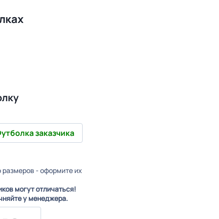
лках
олку
утболка заказчика
о размеров - оформите их
иков могут отличаться!
чняйте у менеджера.