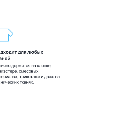
?
дходит для любых
аней
лично держится на хлопке,
лиэстере, смесовых
териалах, трикотаже и даже на
хнических тканях.