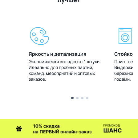
Яркость и детализация
Стойкост
 штуки.
Экономически выгодно от 1 штуки.
Принт не т
тий,
Идеально для пробных партий,
Выдерживае
товых
команд, мероприятий и оптовых
бережном у
заказов.
годами.