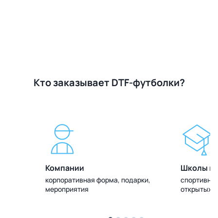
Кто заказывает DTF-футболки?
Компании
Школы и 
олок
корпоративная форма, подарки,
спортивная
мероприятия
открытых 