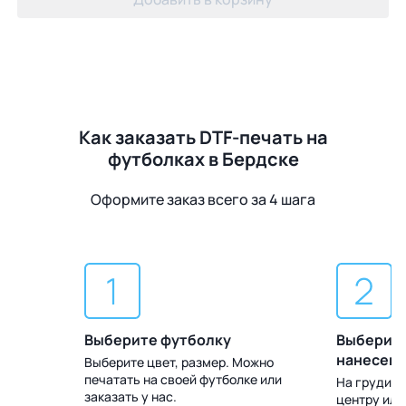
Как заказать DTF-печать на
футболках в Бердске
Оформите заказ всего за 4 шага
Выберите футболку
Выберите
нанесен
Выберите цвет, размер. Можно
печатать на своей футболке или
 Доставка
На груди, с
заказать у нас.
центру или