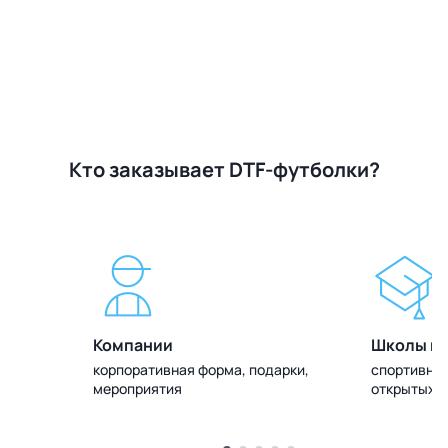
Кто заказывает DTF-футболки?
Компании
Школы и 
олок
корпоративная форма, подарки,
спортивная
мероприятия
открытых 