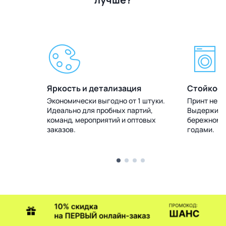
Яркость и детализация
Стойкост
 штуки.
Экономически выгодно от 1 штуки.
Принт не т
тий,
Идеально для пробных партий,
Выдерживае
товых
команд, мероприятий и оптовых
бережном у
заказов.
годами.