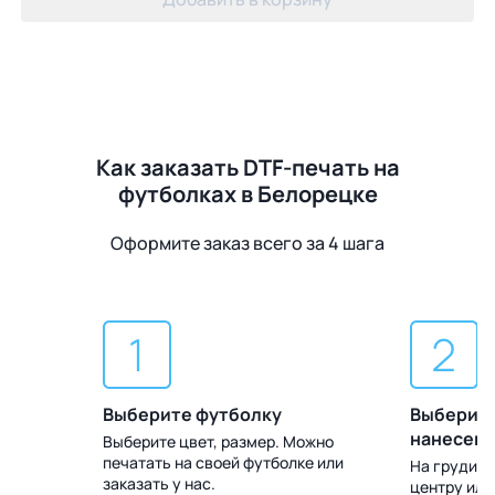
Как заказать DTF-печать на
футболках в Белорецке
Оформите заказ всего за 4 шага
Выберите футболку
Выберите
нанесен
Выберите цвет, размер. Можно
печатать на своей футболке или
 Доставка
На груди, с
заказать у нас.
центру или