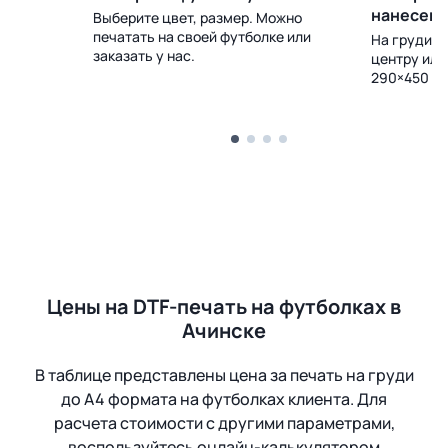
нанесен
Выберите цвет, размер. Можно
печатать на своей футболке или
 Доставка
На груди, с
заказать у нас.
центру или
290×450 м
Цены на DTF-печать на футболках в
Ачинске
В таблице представлены цена за печать на груди
до А4 формата на футболках клиента. Для
расчета стоимости с другими параметрами,
воспользуйтесь онлайн-калькулятором