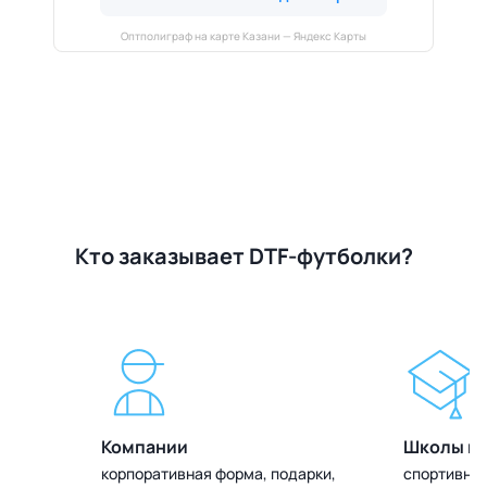
Оптполиграф на карте Казани — Яндекс Карты
Кто заказывает DTF-футболки?
Компании
Школы и 
олок
корпоративная форма, подарки,
спортивная