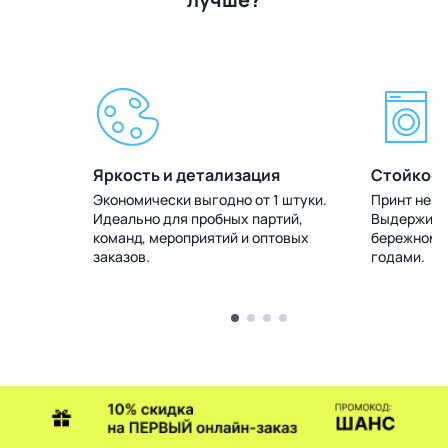
Яркость и детализация
Стойкост
 штуки.
Экономически выгодно от 1 штуки.
Принт не т
тий,
Идеально для пробных партий,
Выдерживае
товых
команд, мероприятий и оптовых
бережном у
заказов.
годами.