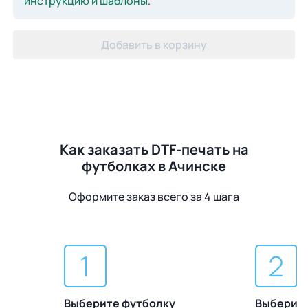
инструкцию и шаблоны
.
Добавить в корзину
Как заказать DTF-печать на
футболках в Ачинске
Оформите заказ всего за 4 шага
Выберите футболку
Выберите