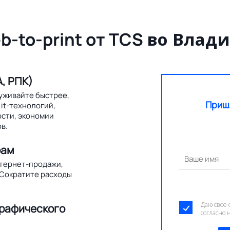
b-to-print от TCS
во Влади
, РПК)
уживайте быстрее,
Приш
it-технологий,
ости, экономии
в.
рам
Ваше имя
нтернет-продажи,
 Сократите расходы
Даю свое 
графического
согласно