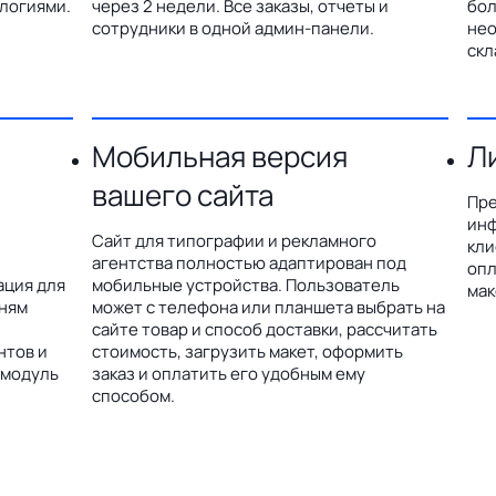
логиями.
через 2 недели. Все заказы, отчеты и
бол
сотрудники в одной админ-панели.
нео
скл
Мобильная версия
Л
вашего сайта
Пре
инф
Сайт для типографии и рекламного
кли
агентства полностью адаптирован под
опл
ация для
мобильные устройства. Пользователь
мак
дням
может с телефона или планшета выбрать на
сайте товар и способ доставки, рассчитать
нтов и
стоимость, загрузить макет, оформить
 модуль
заказ и оплатить его удобным ему
способом.