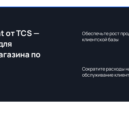
t от TCS —
Обеспечьте рост про
клиентской базы
для
агазина по
Сократите расходы н
обслуживание клиен