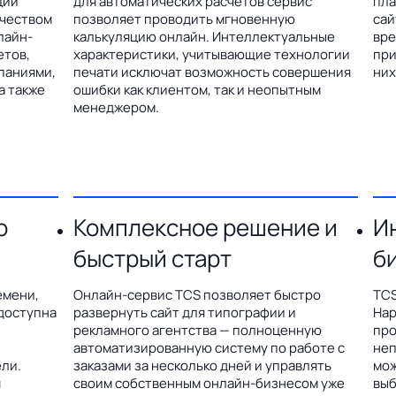
ции
для автоматических расчетов сервис
пла
ичеством
позволяет проводить мгновенную
сай
лайн-
калькуляцию онлайн. Интеллектуальные
вре
етов,
характеристики, учитывающие технологии
при
паниями,
печати исключат возможность совершения
них
а также
ошибки как клиентом, так и неопытным
менеджером.
о
Комплексное решение и
И
быстрый старт
б
емени,
Онлайн-сервис TCS позволяет быстро
TCS
доступна
развернуть сайт для типографии и
Hap
рекламного агентства — полноценную
про
автоматизированную систему по работе с
неп
ли.
заказами за несколько дней и управлять
мож
я
своим собственным онлайн-бизнесом уже
выб