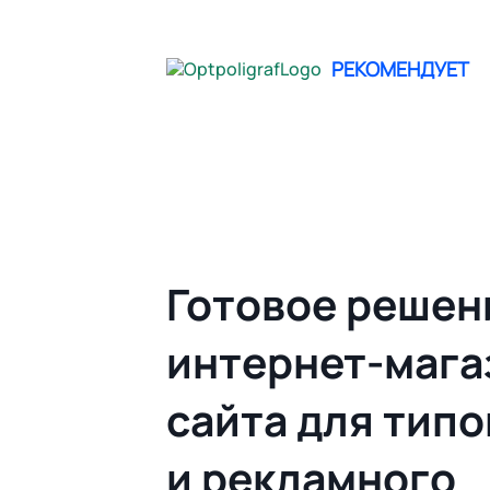
не опреде
РЕКОМЕНДУЕТ
Главная
Облачный Web to print | Гото
Готовое решен
интернет-мага
сайта для тип
и рекламного