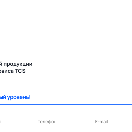
й продукции
ервиса TCS
ый уровень!
я
Телефон
E-mail