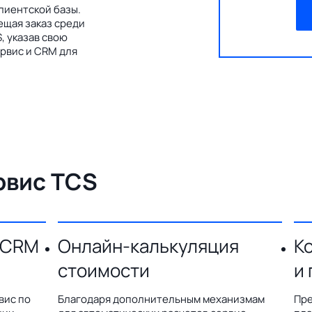
лиентской базы.
ещая заказ среди
, указав свою
рвис и CRM для
рвис TCS
 CRM
Онлайн-калькуляция
К
стоимости
и
вис по
Благодаря дополнительным механизмам
Пре