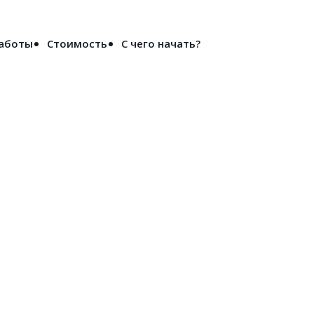
Войти
работы
Стоимость
С чего начать?
дивостоке