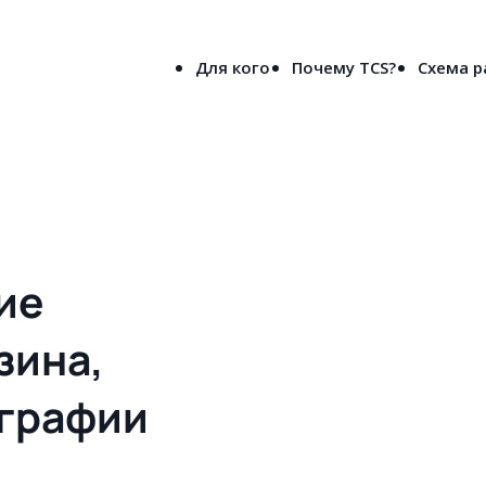
8-800-5000-691
лен
(бесплатно по России)
Для кого
Почему TCS?
Схема 
вое решения сайта для типографии и рекламного агентства во Вла
ие
зина,
ографии