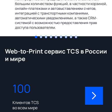
Ин
большим количеством функций, в частности корзиной,
те
онлайн-платежами и автовыставлением счетов,
со
интеграцией с транспортными компаниями,
ме
автоматическими уведомлениями, а также CRM-
системой с возможностью предоставления прав
доступа пользователям.
Web-to-Print сервис TCS в России
и мире
100
310
Клиентов TCS
Пользовате
во всем мире
админ-пане