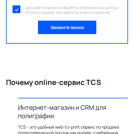
Даю свое согласие на обработку персональных данных
согласно нашему пользовательскому соглашению.
Закажите звонок
Почему online-сервис TCS
Интернет-магазин и CRM для
О
полиграфии
цию по
Бл
ения,
ав
TCS - это удобный web-to-print сервис по продаже
казов с
пр
полиграфической продукции онлайн, снабженный