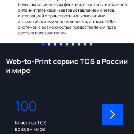
Ин
большим количеством функций, в частности корзиной,
те
онлайн-платежами и автовыставлением счетов,
со
интеграцией с транспортными компаниями,
ме
автоматическими уведомлениями, а также CRM-
системой с возможностью предоставления прав
доступа пользователям.
Web-to-Print сервис TCS в России
и мире
100
310
Клиентов TCS
Пользовате
во всем мире
админ-пане