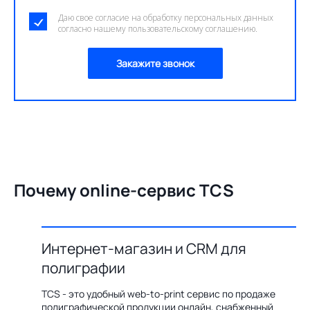
Даю свое согласие на обработку персональных данных
согласно нашему пользовательскому соглашению.
Закажите звонок
Почему online-сервис TCS
Интернет-магазин и CRM для
О
полиграфии
цию по
Бл
ения,
ав
TCS - это удобный web-to-print сервис по продаже
казов с
пр
полиграфической продукции онлайн, снабженный