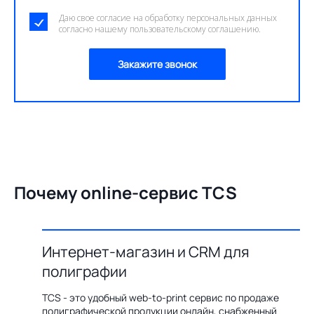
Даю свое согласие на обработку персональных данных
согласно нашему пользовательскому соглашению.
Закажите звонок
Почему online-сервис TCS
Интернет-магазин и CRM для
О
полиграфии
цию по
Бл
ения,
ав
TCS - это удобный web-to-print сервис по продаже
казов с
пр
полиграфической продукции онлайн, снабженный