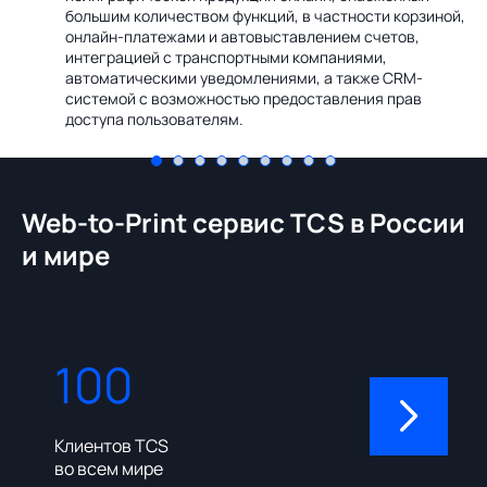
Ин
большим количеством функций, в частности корзиной,
те
онлайн-платежами и автовыставлением счетов,
со
интеграцией с транспортными компаниями,
ме
автоматическими уведомлениями, а также CRM-
системой с возможностью предоставления прав
доступа пользователям.
Web-to-Print сервис TCS в России
и мире
100
310
Клиентов TCS
Пользовате
во всем мире
админ-пане