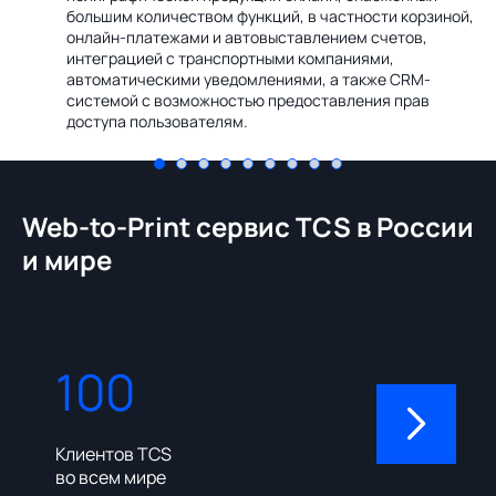
Ин
большим количеством функций, в частности корзиной,
те
онлайн-платежами и автовыставлением счетов,
со
интеграцией с транспортными компаниями,
ме
автоматическими уведомлениями, а также CRM-
системой с возможностью предоставления прав
доступа пользователям.
Web-to-Print сервис TCS в России
и мире
100
310
Клиентов TCS
Пользовате
во всем мире
админ-пане