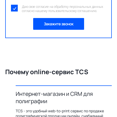
Даю свое согласие на обработку персональных данных
согласно нашему пользовательскому соглашению.
Закажите звонок
Почему online-сервис TCS
Интернет-магазин и CRM для
О
полиграфии
цию по
Бл
ения,
ав
TCS - это удобный web-to-print сервис по продаже
казов с
пр
полиграфической продукции онлайн, снабженный