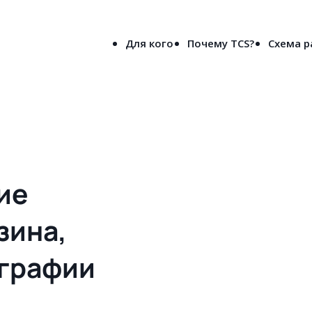
8-800-5000-691
лен
(бесплатно по России)
Для кого
Почему TCS?
Схема 
вое решения сайта для типографии и рекламного агентства в Тамбо
ие
зина,
ографии