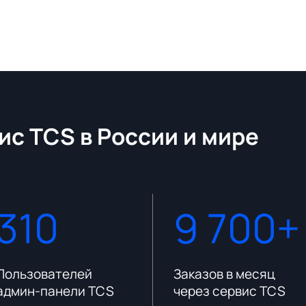
ис TCS в России и мире
310
9 700+
Пользователей
Заказов в месяц
админ-панели TCS
через сервис TCS