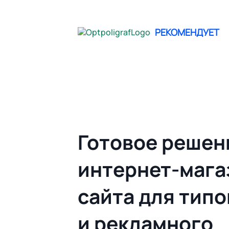
не опреде
РЕКОМЕНДУЕТ
Главная
Облачный Web to print | Гото
Готовое решен
интернет-мага
сайта для тип
и рекламного