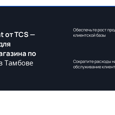
Обеспечьте рост про
t от TCS —
клиентской базы
для
агазина по
в Тамбове
Сократите расходы н
обслуживание клиен