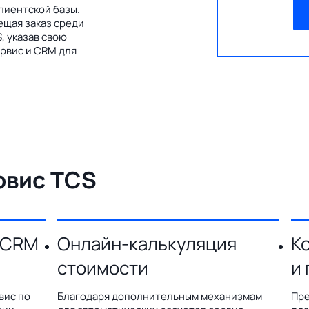
лиентской базы.
ещая заказ среди
, указав свою
рвис и CRM для
рвис TCS
 CRM
Онлайн-калькуляция
К
стоимости
и
вис по
Благодаря дополнительным механизмам
Пре