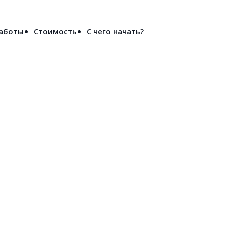
Войти
работы
Стоимость
С чего начать?
ве