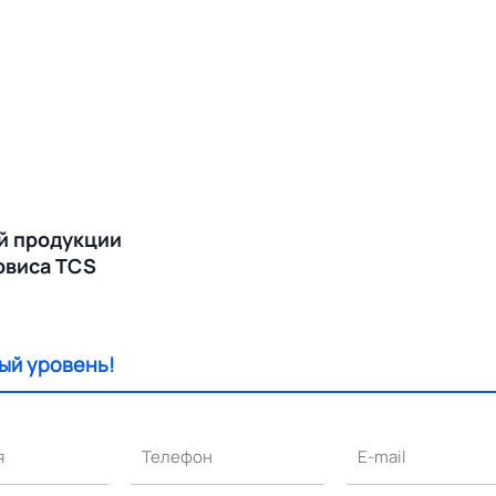
й продукции
ервиса TCS
ый уровень!
я
Телефон
E-mail