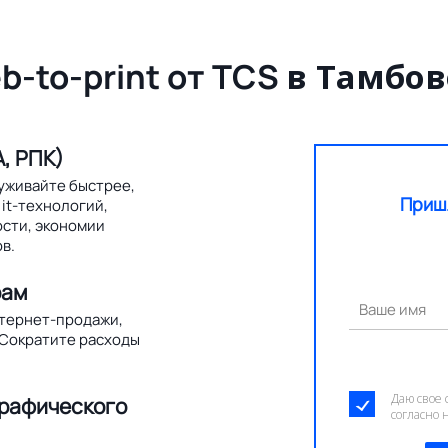
b-to-print от TCS
в Тамбов
, РПК)
уживайте быстрее,
Приш
it-технологий,
ости, экономии
в.
рам
Ваше имя
нтернет-продажи,
 Сократите расходы
Даю свое 
графического
согласно