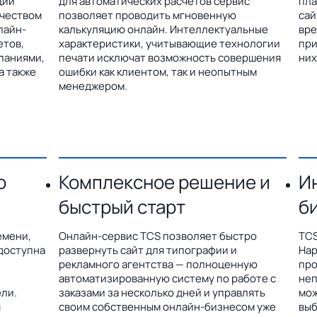
ции
для автоматических расчетов сервис
пла
ичеством
позволяет проводить мгновенную
сай
лайн-
калькуляцию онлайн. Интеллектуальные
вре
етов,
характеристики, учитывающие технологии
при
паниями,
печати исключат возможность совершения
них
а также
ошибки как клиентом, так и неопытным
менеджером.
о
Комплексное решение и
И
быстрый старт
б
емени,
Онлайн-сервис TCS позволяет быстро
TCS
доступна
развернуть сайт для типографии и
Hap
рекламного агентства — полноценную
про
автоматизированную систему по работе с
неп
ли.
заказами за несколько дней и управлять
мож
я
своим собственным онлайн-бизнесом уже
выб