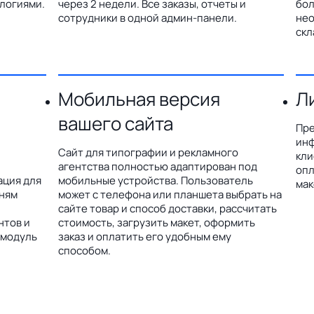
логиями.
через 2 недели. Все заказы, отчеты и
бол
сотрудники в одной админ-панели.
нео
скл
Мобильная версия
Л
вашего сайта
Пре
инф
Сайт для типографии и рекламного
кли
агентства полностью адаптирован под
опл
ация для
мобильные устройства. Пользователь
мак
дням
может с телефона или планшета выбрать на
сайте товар и способ доставки, рассчитать
нтов и
стоимость, загрузить макет, оформить
 модуль
заказ и оплатить его удобным ему
способом.