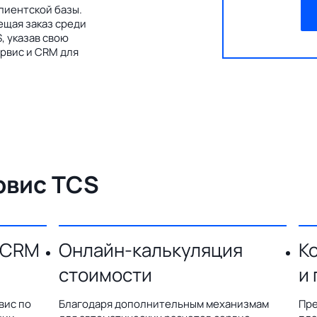
лиентской базы.
ещая заказ среди
, указав свою
рвис и CRM для
рвис TCS
 CRM
Онлайн-калькуляция
К
стоимости
и
вис по
Благодаря дополнительным механизмам
Пре