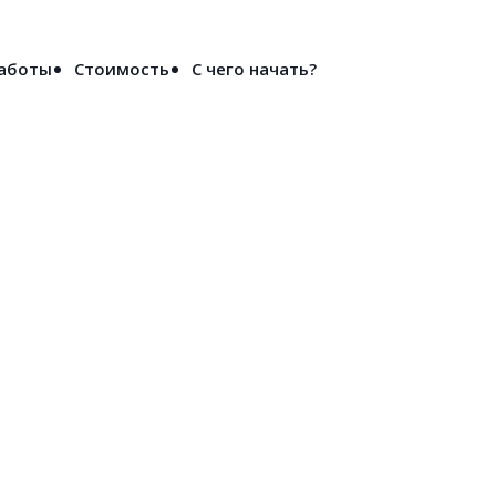
Войти
работы
Стоимость
С чего начать?
рополе