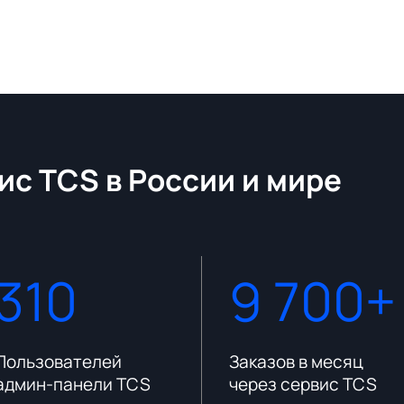
ис TCS в России и мире
310
9 700+
Пользователей
Заказов в месяц
админ-панели TCS
через сервис TCS