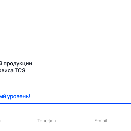
й продукции
ервиса TCS
ый уровень!
я
Телефон
E-mail