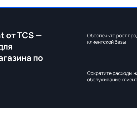
t от TCS —
Обеспечьте рост про
клиентской базы
для
агазина по
Сократите расходы н
обслуживание клиен