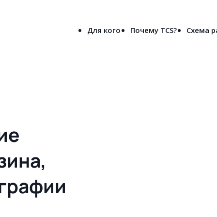
8-800-5000-691
лен
(бесплатно по России)
Для кого
Почему TCS?
Схема 
вое решения сайта для типографии и рекламного агентства в Став
ие
зина,
ографии