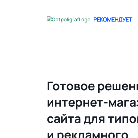
не опреде
РЕКОМЕНДУЕТ
Главная
Облачный Web to print | Гото
Готовое решен
интернет-мага
сайта для тип
и рекламного