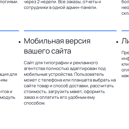
логиями.
через 2 недели. Все заказы, отчеты и
бол
сотрудники в одной админ-панели.
нео
скл
Мобильная версия
Л
вашего сайта
Пре
инф
Сайт для типографии и рекламного
кли
агентства полностью адаптирован под
опл
ация для
мобильные устройства. Пользователь
мак
дням
может с телефона или планшета выбрать на
сайте товар и способ доставки, рассчитать
нтов и
стоимость, загрузить макет, оформить
 модуль
заказ и оплатить его удобным ему
способом.