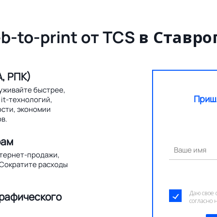
b-to-print от TCS
в Ставро
, РПК)
уживайте быстрее,
Приш
it-технологий,
ости, экономии
в.
рам
Ваше имя
нтернет-продажи,
 Сократите расходы
Даю свое 
графического
согласно