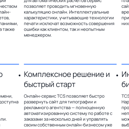
ции
для автоматических расчетов сервис
пла
ичеством
позволяет проводить мгновенную
сай
лайн-
калькуляцию онлайн. Интеллектуальные
вре
етов,
характеристики, учитывающие технологии
при
паниями,
печати исключат возможность совершения
них
а также
ошибки как клиентом, так и неопытным
менеджером.
о
Комплексное решение и
И
быстрый старт
б
емени,
Онлайн-сервис TCS позволяет быстро
TCS
доступна
развернуть сайт для типографии и
Hap
рекламного агентства — полноценную
про
автоматизированную систему по работе с
неп
ли.
заказами за несколько дней и управлять
мож
я
своим собственным онлайн-бизнесом уже
выб