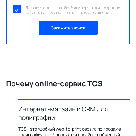
Даю свое согласие на обработку персональных данных
согласно нашему пользовательскому соглашению.
Закажите звонок
Почему online-сервис TCS
Интернет-магазин и CRM для
О
полиграфии
цию по
Бл
ения,
ав
TCS - это удобный web-to-print сервис по продаже
казов с
пр
полиграфической продукции онлайн, снабженный