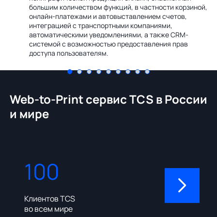
Ин
большим количеством функций, в частности корзиной,
те
онлайн-платежами и автовыставлением счетов,
со
интеграцией с транспортными компаниями,
ме
автоматическими уведомлениями, а также CRM-
системой с возможностью предоставления прав
доступа пользователям.
Web-to-Print сервис TCS в России
и мире
100
310
Клиентов TCS
Пользовате
во всем мире
админ-пане