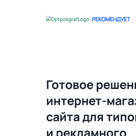
не опреде
РЕКОМЕНДУЕТ
Главная
Облачный Web to print | Гото
Готовое решен
интернет-мага
сайта для тип
и рекламного