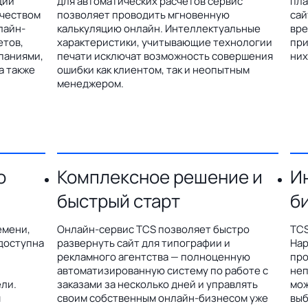
ции
для автоматических расчетов сервис
пла
ичеством
позволяет проводить мгновенную
сай
лайн-
калькуляцию онлайн. Интеллектуальные
вре
етов,
характеристики, учитывающие технологии
при
паниями,
печати исключат возможность совершения
них
а также
ошибки как клиентом, так и неопытным
менеджером.
о
Комплексное решение и
И
быстрый старт
б
емени,
Онлайн-сервис TCS позволяет быстро
TCS
доступна
развернуть сайт для типографии и
Hap
рекламного агентства — полноценную
про
автоматизированную систему по работе с
неп
ли.
заказами за несколько дней и управлять
мож
я
своим собственным онлайн-бизнесом уже
выб