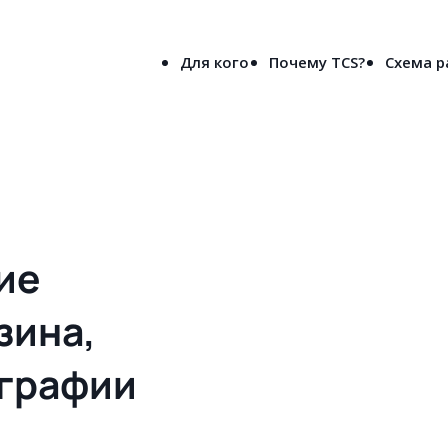
8-800-5000-691
лен
(бесплатно по России)
Для кого
Почему TCS?
Схема 
вое решения сайта для типографии и рекламного агентства в Симф
ие
зина,
ографии