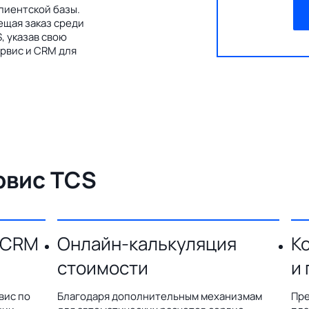
лиентской базы.
ещая заказ среди
, указав свою
рвис и CRM для
рвис TCS
 CRM
Онлайн-калькуляция
К
стоимости
и
вис по
Благодаря дополнительным механизмам
Пре