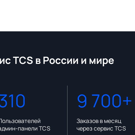
ис TCS в России и мире
310
9 700+
Пользователей
Заказов в месяц
админ-панели TCS
через сервис TCS