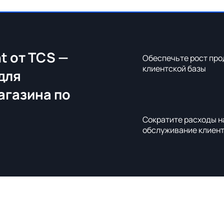
t от TCS —
Обеспечьте рост про
клиентской базы
для
агазина по
Сократите расходы н
обслуживание клиен