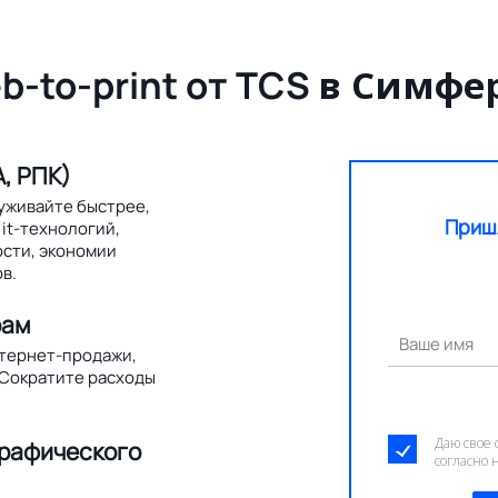
b-to-print от TCS
в Симфе
, РПК)
уживайте быстрее,
Приш
it-технологий,
ости, экономии
в.
рам
Ваше имя
нтернет-продажи,
 Сократите расходы
Даю свое 
графического
согласно