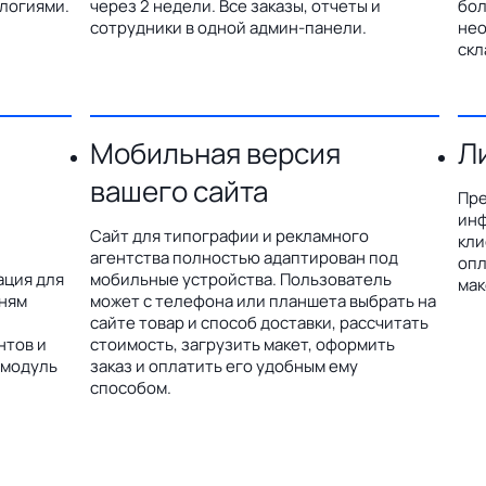
логиями.
через 2 недели. Все заказы, отчеты и
бол
сотрудники в одной админ-панели.
нео
скл
Мобильная версия
Л
вашего сайта
Пре
инф
Сайт для типографии и рекламного
кли
агентства полностью адаптирован под
опл
ация для
мобильные устройства. Пользователь
мак
дням
может с телефона или планшета выбрать на
сайте товар и способ доставки, рассчитать
нтов и
стоимость, загрузить макет, оформить
 модуль
заказ и оплатить его удобным ему
способом.