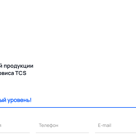
й продукции
ервиса TCS
ый уровень!
я
Телефон
E-mail