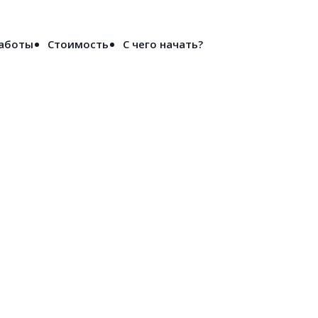
Войти
работы
Стоимость
С чего начать?
ерополе