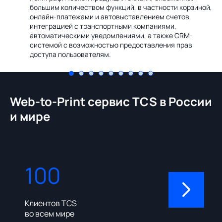
Ин
большим количеством функций, в частности корзиной,
те
онлайн-платежами и автовыставлением счетов,
со
интеграцией с транспортными компаниями,
ме
автоматическими уведомлениями, а также CRM-
системой с возможностью предоставления прав
доступа пользователям.
Web-to-Print сервис TCS в России
и мире
100
310
Клиентов TCS
Пользовате
во всем мире
админ-пане