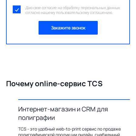
Даю свое согласие на обработку персональных данных
согласно нашему пользовательскому соглашению.
Закажите звонок
Почему online-сервис TCS
Интернет-магазин и CRM для
О
полиграфии
цию по
Бл
ения,
ав
TCS - это удобный web-to-print сервис по продаже
казов с
пр
полиграфической продукции онлайн, снабженный