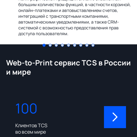
Ин
большим количеством функций, в частности корзиной,
те
онлайн-платежами и автовыставлением счетов,
со
интеграцией с транспортными компаниями,
ме
автоматическими уведомлениями, а также CRM-
системой с возможностью предоставления прав
доступа пользователям.
Web-to-Print сервис TCS в России
и мире
100
310
Клиентов TCS
Пользовате
во всем мире
админ-пане