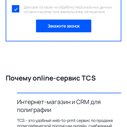
Даю свое согласие на обработку персональных данных
согласно нашему пользовательскому соглашению.
Закажите звонок
Почему online-сервис TCS
Интернет-магазин и CRM для
О
полиграфии
цию по
Бл
ения,
ав
TCS - это удобный web-to-print сервис по продаже
казов с
пр
полиграфической продукции онлайн, снабженный