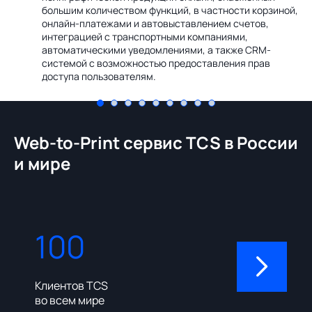
Ин
большим количеством функций, в частности корзиной,
те
онлайн-платежами и автовыставлением счетов,
со
интеграцией с транспортными компаниями,
ме
автоматическими уведомлениями, а также CRM-
системой с возможностью предоставления прав
доступа пользователям.
Web-to-Print сервис TCS в России
и мире
100
310
Клиентов TCS
Пользовате
во всем мире
админ-пане