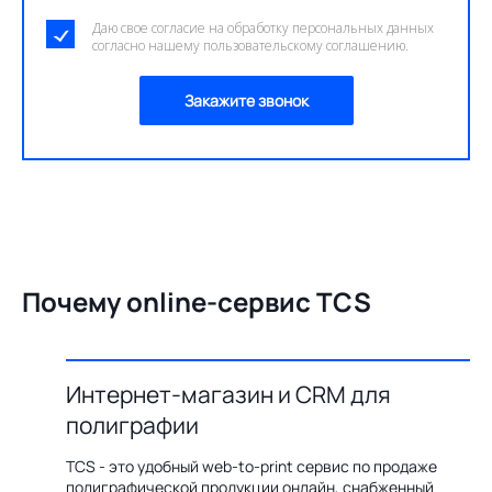
Даю свое согласие на обработку персональных данных
согласно нашему пользовательскому соглашению.
Закажите звонок
Почему online-сервис TCS
Интернет-магазин и CRM для
О
полиграфии
цию по
Бл
ения,
ав
TCS - это удобный web-to-print сервис по продаже
казов с
пр
полиграфической продукции онлайн, снабженный