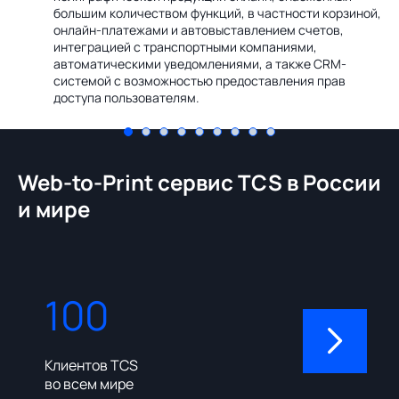
Ин
большим количеством функций, в частности корзиной,
те
онлайн-платежами и автовыставлением счетов,
со
интеграцией с транспортными компаниями,
ме
автоматическими уведомлениями, а также CRM-
системой с возможностью предоставления прав
доступа пользователям.
Web-to-Print сервис TCS в России
и мире
100
310
Клиентов TCS
Пользовате
во всем мире
админ-пане