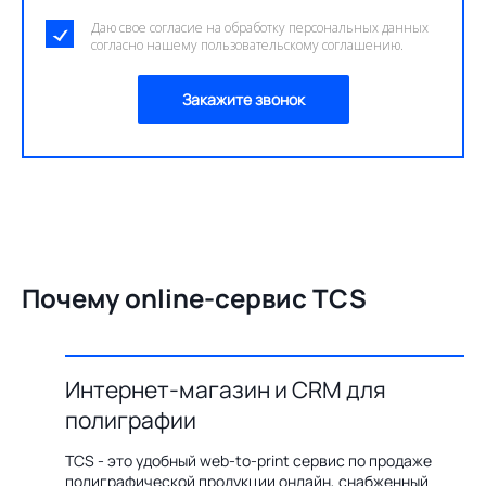
Даю свое согласие на обработку персональных данных
согласно нашему пользовательскому соглашению.
Закажите звонок
Почему online-сервис TCS
Интернет-магазин и CRM для
О
полиграфии
цию по
Бл
ения,
ав
TCS - это удобный web-to-print сервис по продаже
казов с
пр
полиграфической продукции онлайн, снабженный