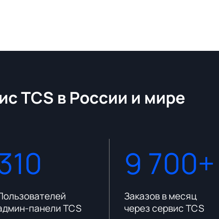
ис TCS в России и мире
310
9 700+
Пользователей
Заказов в месяц
админ-панели TCS
через сервис TCS