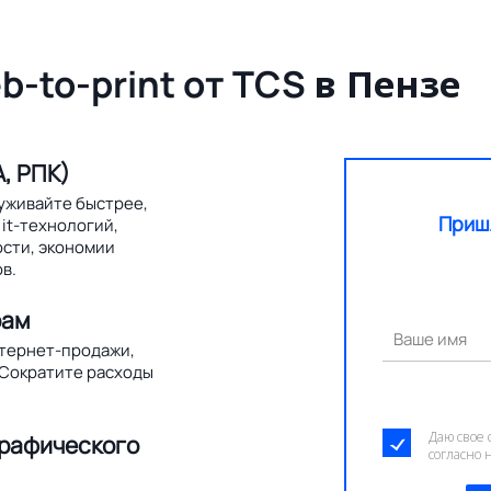
b-to-print от TCS
в Пензе
, РПК)
уживайте быстрее,
Приш
it-технологий,
ости, экономии
в.
рам
Ваше имя
нтернет-продажи,
 Сократите расходы
Даю свое 
графического
согласно