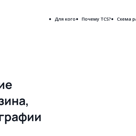
8-800-5000-691
лен
(бесплатно по России)
Для кого
Почему TCS?
Схема 
вое решения сайта для типографии и рекламного агентства в Пензе
ие
зина,
ографии