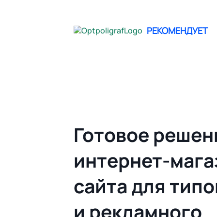
не опреде
РЕКОМЕНДУЕТ
Главная
Облачный Web to print | Гото
Готовое решен
интернет-мага
сайта для тип
и рекламного