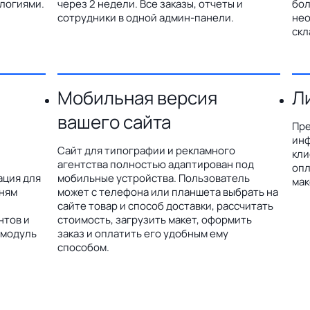
логиями.
через 2 недели. Все заказы, отчеты и
бол
сотрудники в одной админ-панели.
нео
скл
Мобильная версия
Л
вашего сайта
Пре
инф
Сайт для типографии и рекламного
кли
агентства полностью адаптирован под
опл
ация для
мобильные устройства. Пользователь
мак
дням
может с телефона или планшета выбрать на
сайте товар и способ доставки, рассчитать
нтов и
стоимость, загрузить макет, оформить
 модуль
заказ и оплатить его удобным ему
способом.