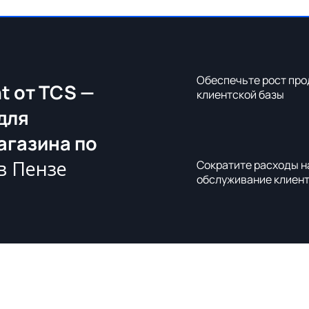
Обеспечьте рост про
t от TCS —
клиентской базы
для
агазина по
в Пензе
Сократите расходы н
обслуживание клиен