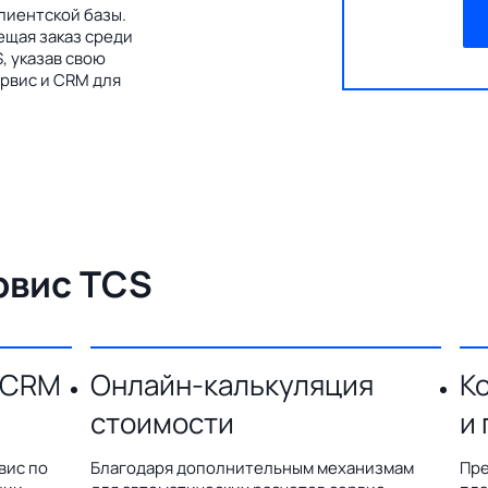
лиентской базы.
ещая заказ среди
, указав свою
рвис и CRM для
рвис TCS
 CRM
Онлайн-калькуляция
К
стоимости
и
вис по
Благодаря дополнительным механизмам
Пре