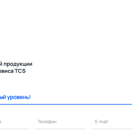
й продукции
ервиса TCS
ый уровень!
я
Телефон
E-mail