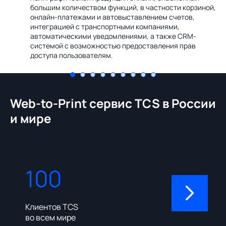
Ин
большим количеством функций, в частности корзиной,
те
онлайн-платежами и автовыставлением счетов,
со
интеграцией с транспортными компаниями,
ме
автоматическими уведомлениями, а также CRM-
системой с возможностью предоставления прав
доступа пользователям.
Web-to-Print сервис TCS в России
и мире
100
310
Клиентов TCS
Пользовате
во всем мире
админ-пане