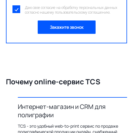
Даю свое согласие на обработку персональных данных
согласно нашему пользовательскому соглашению.
Закажите звонок
Почему online-сервис TCS
Интернет-магазин и CRM для
О
полиграфии
цию по
Бл
ения,
ав
TCS - это удобный web-to-print сервис по продаже
казов с
пр
полиграфической продукции онлайн, снабженный