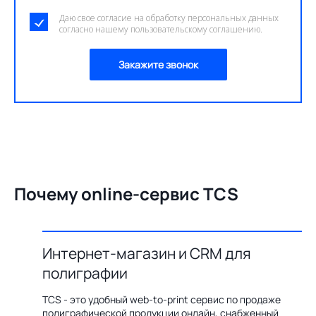
Даю свое согласие на обработку персональных данных
согласно нашему пользовательскому соглашению.
Закажите звонок
Почему online-сервис TCS
Интернет-магазин и CRM для
О
полиграфии
цию по
Бл
ения,
ав
TCS - это удобный web-to-print сервис по продаже
казов с
пр
полиграфической продукции онлайн, снабженный