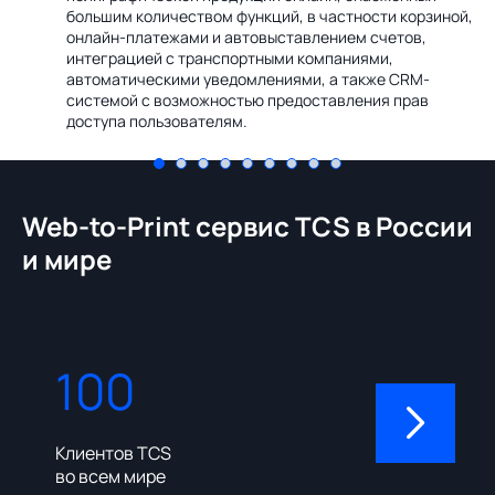
Ин
большим количеством функций, в частности корзиной,
те
онлайн-платежами и автовыставлением счетов,
со
интеграцией с транспортными компаниями,
ме
автоматическими уведомлениями, а также CRM-
системой с возможностью предоставления прав
доступа пользователям.
Web-to-Print сервис TCS в России
и мире
100
310
Клиентов TCS
Пользовате
во всем мире
админ-пане