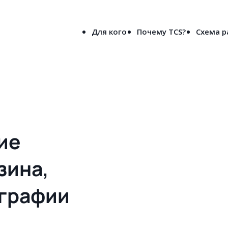
8-800-5000-691
лен
(бесплатно по России)
Для кого
Почему TCS?
Схема 
вое решения сайта для типографии и рекламного агентства в Орех
ие
зина,
ографии