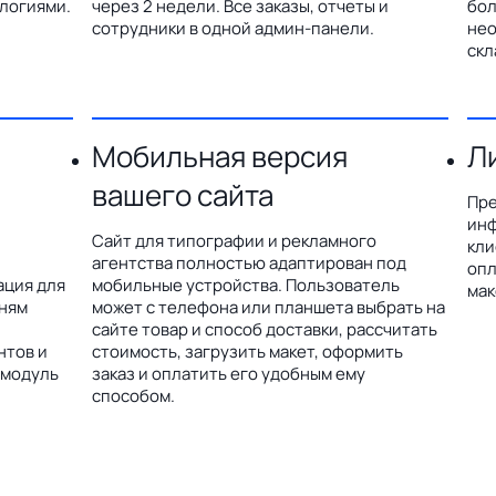
логиями.
через 2 недели. Все заказы, отчеты и
бол
сотрудники в одной админ-панели.
нео
скл
Мобильная версия
Л
вашего сайта
Пре
инф
Сайт для типографии и рекламного
кли
агентства полностью адаптирован под
опл
ация для
мобильные устройства. Пользователь
мак
дням
может с телефона или планшета выбрать на
сайте товар и способ доставки, рассчитать
нтов и
стоимость, загрузить макет, оформить
 модуль
заказ и оплатить его удобным ему
способом.