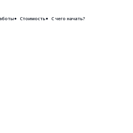
Войти
работы
Стоимость
С чего начать?
ово-Зуево