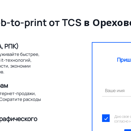
b-to-print от TCS
в Орехов
, РПК)
уживайте быстрее,
Приш
it-технологий,
ости, экономии
в.
рам
Ваше имя
нтернет-продажи,
 Сократите расходы
Даю свое 
графического
согласно