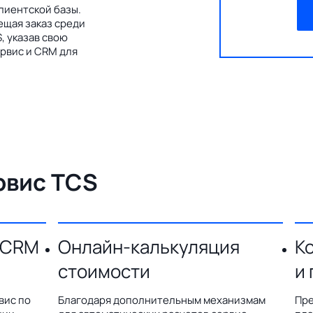
лиентской базы.
ещая заказ среди
, указав свою
рвис и CRM для
рвис TCS
 CRM
Онлайн-калькуляция
К
стоимости
и
вис по
Благодаря дополнительным механизмам
Пре