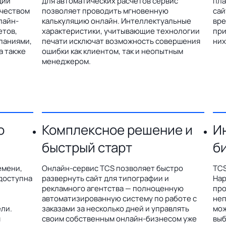
ции
для автоматических расчетов сервис
пла
ичеством
позволяет проводить мгновенную
сай
лайн-
калькуляцию онлайн. Интеллектуальные
вре
етов,
характеристики, учитывающие технологии
при
паниями,
печати исключат возможность совершения
них
а также
ошибки как клиентом, так и неопытным
менеджером.
о
Комплексное решение и
И
быстрый старт
б
емени,
Онлайн-сервис TCS позволяет быстро
TCS
доступна
развернуть сайт для типографии и
Hap
рекламного агентства — полноценную
про
автоматизированную систему по работе с
неп
ли.
заказами за несколько дней и управлять
мож
я
своим собственным онлайн-бизнесом уже
выб