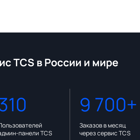
ис TCS в России и мире
310
9 700+
Пользователей
Заказов в месяц
админ-панели TCS
через сервис TCS