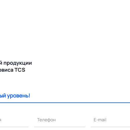
й продукции
ервиса TCS
ый уровень!
я
Телефон
E-mail