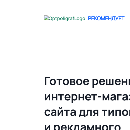
не опреде
РЕКОМЕНДУЕТ
Главная
Облачный Web to print | Гото
Готовое решен
интернет-мага
сайта для тип
и рекламного