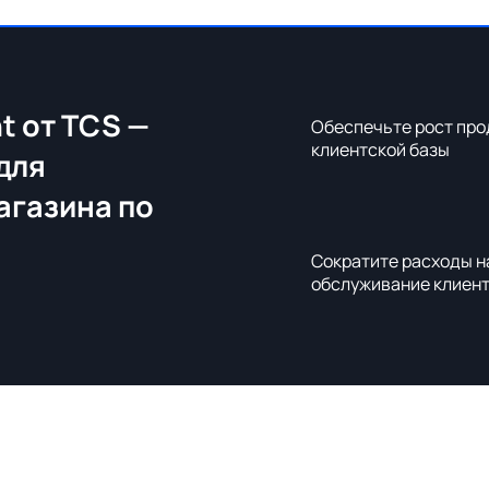
t от TCS —
Обеспечьте рост про
клиентской базы
для
агазина по
Сократите расходы н
обслуживание клиен