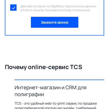
Даю свое согласие на обработку персональных данных
согласно нашему пользовательскому соглашению.
Закажите звонок
Почему online-сервис TCS
Интернет-магазин и CRM для
О
полиграфии
цию по
Бл
ения,
ав
TCS - это удобный web-to-print сервис по продаже
казов с
пр
полиграфической продукции онлайн, снабженный