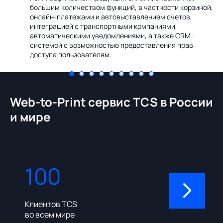
Ин
большим количеством функций, в частности корзиной,
те
онлайн-платежами и автовыставлением счетов,
со
интеграцией с транспортными компаниями,
ме
автоматическими уведомлениями, а также CRM-
системой с возможностью предоставления прав
доступа пользователям.
Web-to-Print сервис TCS в России
и мире
100
310
Клиентов TCS
Пользовате
во всем мире
админ-пане