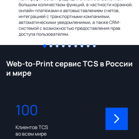
Ин
большим количеством функций, в частности корзиной,
те
онлайн-платежами и автовыставлением счетов,
со
интеграцией с транспортными компаниями,
ме
автоматическими уведомлениями, а также CRM-
системой с возможностью предоставления прав
доступа пользователям.
Web-to-Print сервис TCS в России
и мире
100
310
Клиентов TCS
Пользовате
во всем мире
админ-пане