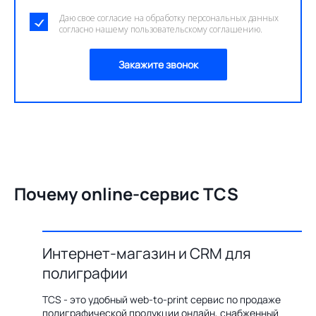
Даю свое согласие на обработку персональных данных
согласно нашему пользовательскому соглашению.
Закажите звонок
Почему online-сервис TCS
Интернет-магазин и CRM для
О
полиграфии
цию по
Бл
ения,
ав
TCS - это удобный web-to-print сервис по продаже
казов с
пр
полиграфической продукции онлайн, снабженный