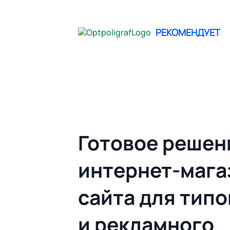
не опреде
РЕКОМЕНДУЕТ
Главная
Облачный Web to print | Гото
Готовое решен
интернет-мага
сайта для тип
и рекламного