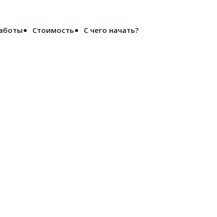
Войти
работы
Стоимость
С чего начать?
российске