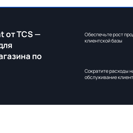
t от TCS —
Обеспечьте рост про
клиентской базы
для
агазина по
Сократите расходы н
обслуживание клиен