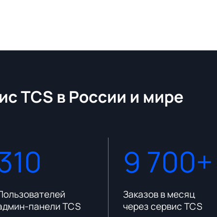
ис TCS в России и мире
310
9 700+
Пользователей
Заказов в месяц
админ-панели TCS
через сервис TCS