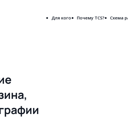
8-800-5000-691
лен
(бесплатно по России)
Для кого
Почему TCS?
Схема 
вое решения сайта для типографии и рекламного агентства в Ново
ие
зина,
ографии