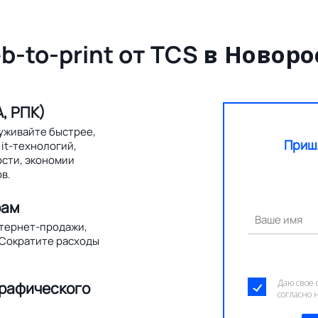
b-to-print от TCS
в Новоро
, РПК)
уживайте быстрее,
Приш
it-технологий,
ости, экономии
в.
рам
Ваше имя
нтернет-продажи,
 Сократите расходы
Даю свое 
графического
согласно