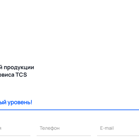
й продукции
ервиса TCS
ый уровень!
я
Телефон
E-mail