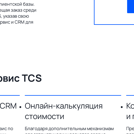
лиентской базы.
ещая заказ среди
, указав свою
рвис и CRM для
рвис TCS
 CRM
Онлайн-калькуляция
К
стоимости
и
вис по
Благодаря дополнительным механизмам
Пре