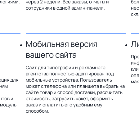
логиями.
через 2 недели. Все заказы, отчеты и
бол
сотрудники в одной админ-панели.
нео
скл
Мобильная версия
Л
вашего сайта
Пре
инф
Сайт для типографии и рекламного
кли
агентства полностью адаптирован под
опл
ация для
мобильные устройства. Пользователь
мак
дням
может с телефона или планшета выбрать на
сайте товар и способ доставки, рассчитать
нтов и
стоимость, загрузить макет, оформить
 модуль
заказ и оплатить его удобным ему
способом.