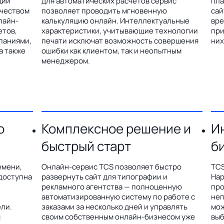
ции
для автоматических расчетов сервис
пла
ичеством
позволяет проводить мгновенную
сай
лайн-
калькуляцию онлайн. Интеллектуальные
вре
етов,
характеристики, учитывающие технологии
при
паниями,
печати исключат возможность совершения
них
а также
ошибки как клиентом, так и неопытным
менеджером.
о
Комплексное решение и
И
быстрый старт
б
емени,
Онлайн-сервис TCS позволяет быстро
TCS
доступна
развернуть сайт для типографии и
Hap
рекламного агентства — полноценную
про
автоматизированную систему по работе с
неп
ли.
заказами за несколько дней и управлять
мож
я
своим собственным онлайн-бизнесом уже
выб