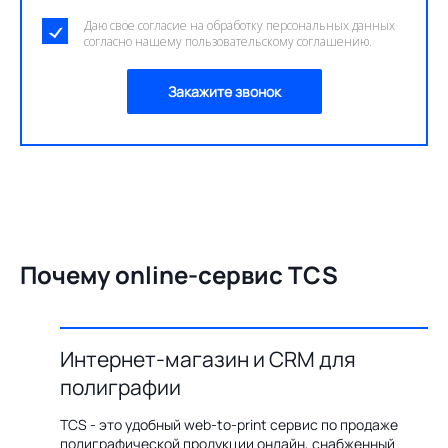
Даю свое согласие на обработку персональных данных
согласно нашему пользовательскому соглашению.
Закажите звонок
Почему online-сервис TCS
Интернет-магазин и CRM для
О
полиграфии
цию по
Бл
ения,
ав
TCS - это удобный web-to-print сервис по продаже
казов с
пр
полиграфической продукции онлайн, снабженный