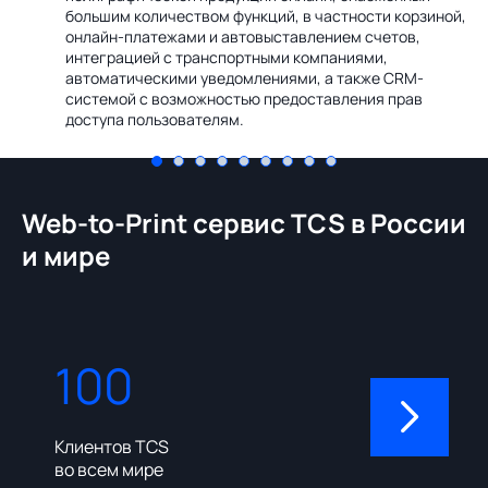
Ин
большим количеством функций, в частности корзиной,
те
онлайн-платежами и автовыставлением счетов,
со
интеграцией с транспортными компаниями,
ме
автоматическими уведомлениями, а также CRM-
системой с возможностью предоставления прав
доступа пользователям.
Web-to-Print сервис TCS в России
и мире
100
310
Клиентов TCS
Пользовате
во всем мире
админ-пане