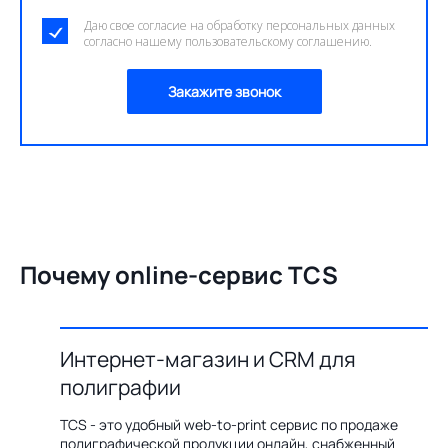
Даю свое согласие на обработку персональных данных
согласно нашему пользовательскому соглашению.
Закажите звонок
Почему online-сервис TCS
Интернет-магазин и CRM для
О
полиграфии
цию по
Бл
ения,
ав
TCS - это удобный web-to-print сервис по продаже
казов с
пр
полиграфической продукции онлайн, снабженный