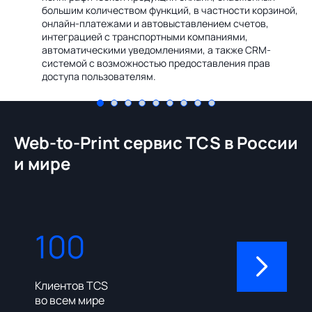
Ин
большим количеством функций, в частности корзиной,
те
онлайн-платежами и автовыставлением счетов,
со
интеграцией с транспортными компаниями,
ме
автоматическими уведомлениями, а также CRM-
системой с возможностью предоставления прав
доступа пользователям.
Web-to-Print сервис TCS в России
и мире
100
310
Клиентов TCS
Пользовате
во всем мире
админ-пане