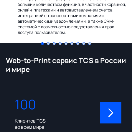
Ин
большим количеством функций, в частности корзиной,
те
онлайн-платежами и автовыставлением счетов,
со
интеграцией с транспортными компаниями,
ме
автоматическими уведомлениями, а также CRM-
системой с возможностью предоставления прав
доступа пользователям.
Web-to-Print сервис TCS в России
и мире
100
310
Клиентов TCS
Пользовате
во всем мире
админ-пане