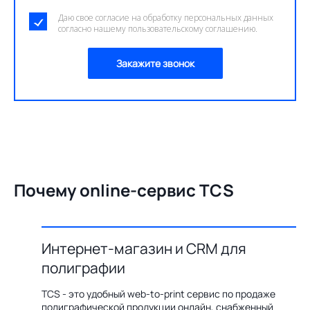
Даю свое согласие на обработку персональных данных
согласно нашему пользовательскому соглашению.
Закажите звонок
Почему online-сервис TCS
Интернет-магазин и CRM для
О
полиграфии
цию по
Бл
ения,
ав
TCS - это удобный web-to-print сервис по продаже
казов с
пр
полиграфической продукции онлайн, снабженный