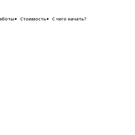
Войти
работы
Стоимость
С чего начать?
еюганске