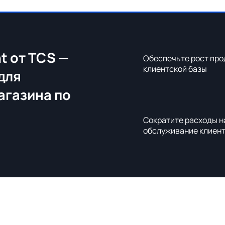
t от TCS —
Обеспечьте рост про
клиентской базы
для
агазина по
Сократите расходы н
обслуживание клиен