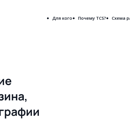
8-800-5000-691
лен
(бесплатно по России)
Для кого
Почему TCS?
Схема 
вое решения сайта для типографии и рекламного агентства в Нефт
ие
зина,
ографии