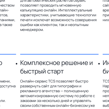
ции
для автоматических расчетов сервис
пла
ичеством
позволяет проводить мгновенную
сай
лайн-
калькуляцию онлайн. Интеллектуальные
вре
етов,
характеристики, учитывающие технологии
при
паниями,
печати исключат возможность совершения
них
а также
ошибки как клиентом, так и неопытным
менеджером.
о
Комплексное решение и
И
быстрый старт
б
емени,
Онлайн-сервис TCS позволяет быстро
TCS
доступна
развернуть сайт для типографии и
Hap
рекламного агентства — полноценную
про
автоматизированную систему по работе с
неп
ли.
заказами за несколько дней и управлять
мож
я
своим собственным онлайн-бизнесом уже
выб