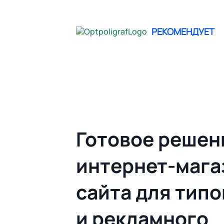
не опреде
РЕКОМЕНДУЕТ
Главная
Облачный Web to print | Гото
Готовое решен
интернет-мага
сайта для тип
и рекламного