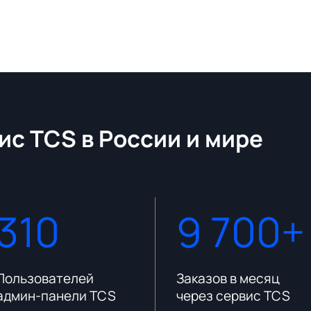
ис TCS в России и мире
310
9 700+
Пользователей
Заказов в месяц
админ-панели TCS
через сервис TCS