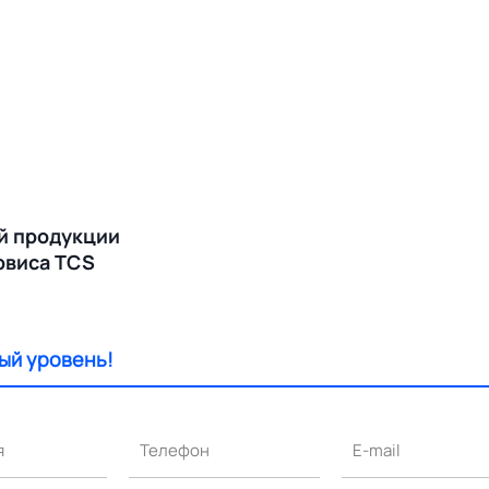
й продукции
ервиса TCS
ый уровень!
я
Телефон
E-mail