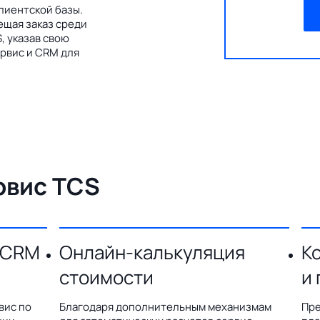
лиентской базы.
ещая заказ среди
, указав свою
рвис и CRM для
рвис TCS
 CRM
Онлайн-калькуляция
К
стоимости
и
вис по
Благодаря дополнительным механизмам
Пре