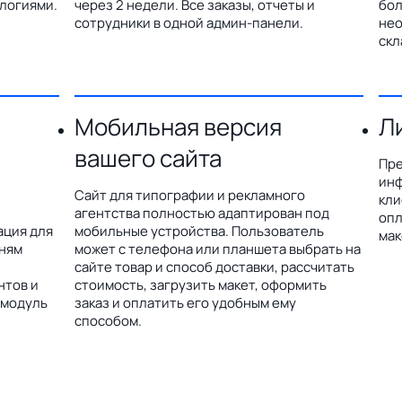
логиями.
через 2 недели. Все заказы, отчеты и
бол
сотрудники в одной админ-панели.
нео
скл
Мобильная версия
Л
вашего сайта
Пре
инф
Сайт для типографии и рекламного
кли
агентства полностью адаптирован под
опл
ация для
мобильные устройства. Пользователь
мак
дням
может с телефона или планшета выбрать на
сайте товар и способ доставки, рассчитать
нтов и
стоимость, загрузить макет, оформить
 модуль
заказ и оплатить его удобным ему
способом.