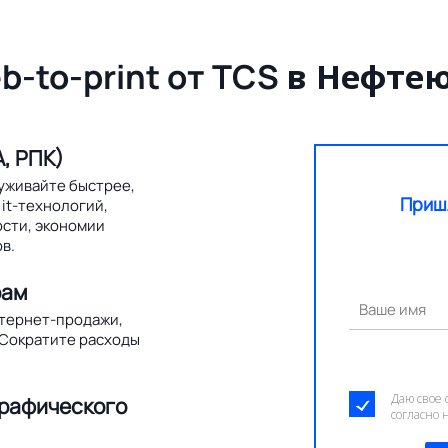
b-to-print от TCS
в Нефтею
, РПК)
уживайте быстрее,
Приш
it-технологий,
ости, экономии
в.
рам
Ваше имя
нтернет-продажи,
 Сократите расходы
Даю свое 
графического
согласно