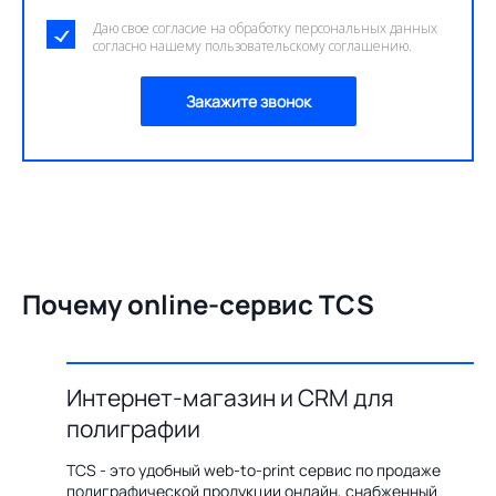
Даю свое согласие на обработку персональных данных
согласно нашему пользовательскому соглашению.
Закажите звонок
Почему online-сервис TCS
Интернет-магазин и CRM для
О
полиграфии
цию по
Бл
ения,
ав
TCS - это удобный web-to-print сервис по продаже
казов с
пр
полиграфической продукции онлайн, снабженный