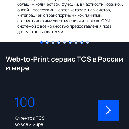
Ин
большим количеством функций, в частности корзиной,
те
онлайн-платежами и автовыставлением счетов,
со
интеграцией с транспортными компаниями,
ме
автоматическими уведомлениями, а также CRM-
системой с возможностью предоставления прав
доступа пользователям.
Web-to-Print сервис TCS в России
и мире
100
310
Клиентов TCS
Пользовате
во всем мире
админ-пане