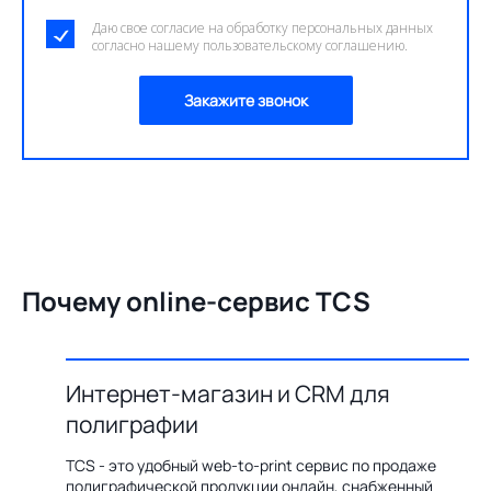
Даю свое согласие на обработку персональных данных
согласно нашему пользовательскому соглашению.
Закажите звонок
Почему online-сервис TCS
Интернет-магазин и CRM для
О
полиграфии
цию по
Бл
ения,
ав
TCS - это удобный web-to-print сервис по продаже
казов с
пр
полиграфической продукции онлайн, снабженный