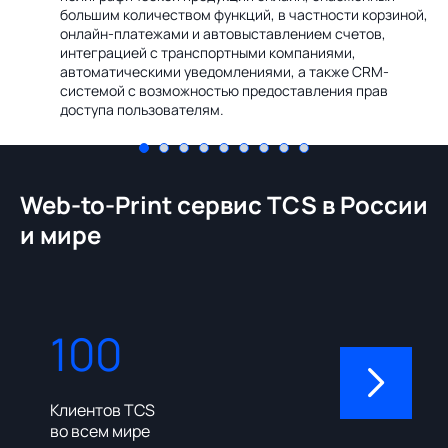
Ин
большим количеством функций, в частности корзиной,
те
онлайн-платежами и автовыставлением счетов,
со
интеграцией с транспортными компаниями,
ме
автоматическими уведомлениями, а также CRM-
системой с возможностью предоставления прав
доступа пользователям.
Web-to-Print сервис TCS в России
и мире
100
310
Клиентов TCS
Пользовате
во всем мире
админ-пане