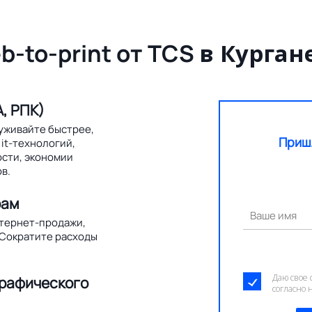
b-to-print от TCS
в Курган
, РПК)
уживайте быстрее,
Приш
it-технологий,
ости, экономии
в.
рам
Ваше имя
нтернет-продажи,
 Сократите расходы
Даю свое 
графического
согласно