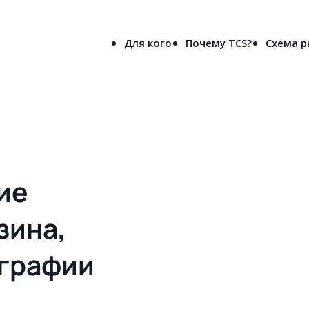
8-800-5000-691
лен
(бесплатно по России)
Для кого
Почему TCS?
Схема 
вое решения сайта для типографии и рекламного агентства в Курга
ие
зина,
ографии