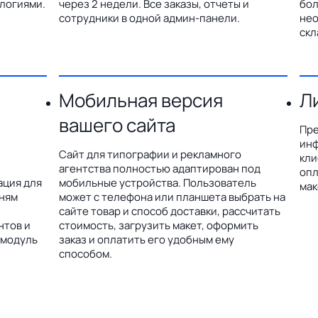
логиями.
через 2 недели. Все заказы, отчеты и
бол
сотрудники в одной админ-панели.
нео
скл
Мобильная версия
Л
вашего сайта
Пре
инф
Сайт для типографии и рекламного
кли
агентства полностью адаптирован под
опл
ация для
мобильные устройства. Пользователь
мак
дням
может с телефона или планшета выбрать на
сайте товар и способ доставки, рассчитать
нтов и
стоимость, загрузить макет, оформить
 модуль
заказ и оплатить его удобным ему
способом.