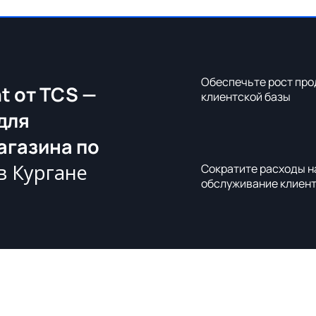
Обеспечьте рост про
t от TCS —
клиентской базы
для
агазина по
в Кургане
Сократите расходы н
обслуживание клиен