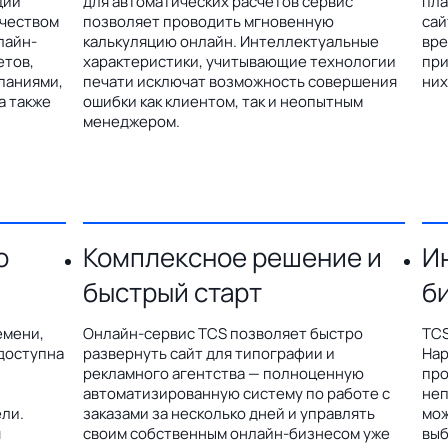
ции
для автоматических расчетов сервис
пла
ичеством
позволяет проводить мгновенную
сай
лайн-
калькуляцию онлайн. Интеллектуальные
вре
етов,
характеристики, учитывающие технологии
при
паниями,
печати исключат возможность совершения
них
а также
ошибки как клиентом, так и неопытным
менеджером.
о
Комплексное решение и
И
быстрый старт
б
емени,
Онлайн-сервис TCS позволяет быстро
TCS
доступна
развернуть сайт для типографии и
Hap
рекламного агентства — полноценную
про
автоматизированную систему по работе с
неп
ли.
заказами за несколько дней и управлять
мож
я
своим собственным онлайн-бизнесом уже
выб