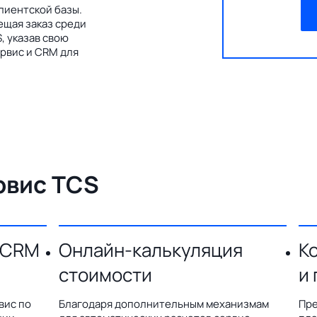
лиентской базы.
ещая заказ среди
, указав свою
рвис и CRM для
рвис TCS
 CRM
Онлайн-калькуляция
К
стоимости
и
вис по
Благодаря дополнительным механизмам
Пре