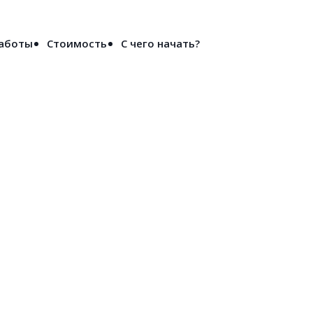
Войти
работы
Стоимость
С чего начать?
не