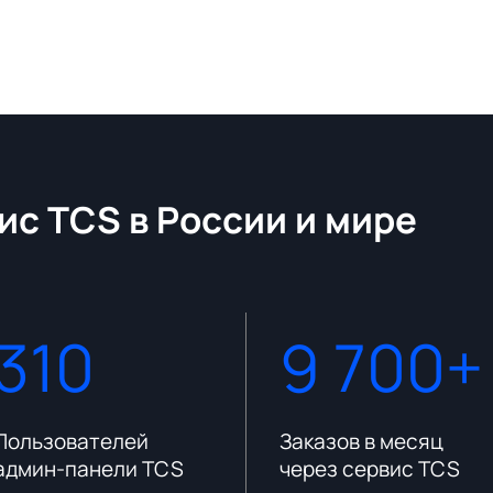
ис TCS в России и мире
310
9 700+
Пользователей
Заказов в месяц
админ-панели TCS
через сервис TCS