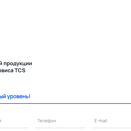
й продукции
ервиса TCS
ый уровень!
я
Телефон
E-mail