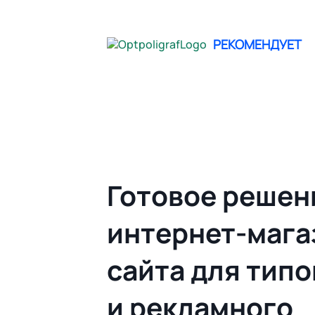
не опреде
РЕКОМЕНДУЕТ
Главная
Облачный Web to print | Гото
Готовое решен
интернет-мага
сайта для тип
и рекламного