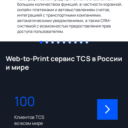
Ин
большим количеством функций, в частности корзиной,
те
онлайн-платежами и автовыставлением счетов,
со
интеграцией с транспортными компаниями,
ме
автоматическими уведомлениями, а также CRM-
системой с возможностью предоставления прав
доступа пользователям.
Web-to-Print сервис TCS в России
и мире
100
310
Клиентов TCS
Пользовате
во всем мире
админ-пане