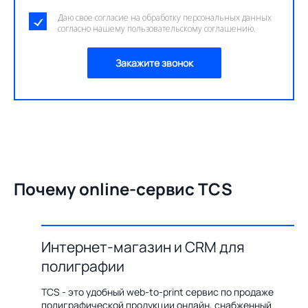
Даю свое согласие на обработку персональных данных
согласно нашему пользовательскому соглашению.
Закажите звонок
Почему online-сервис TCS
Интернет-магазин и CRM для
О
полиграфии
цию по
Бл
ения,
ав
TCS - это удобный web-to-print сервис по продаже
казов с
пр
полиграфической продукции онлайн, снабженный