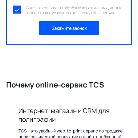
Даю свое согласие на обработку персональных данных
согласно нашему пользовательскому соглашению.
Закажите звонок
Почему online-сервис TCS
Интернет-магазин и CRM для
О
полиграфии
цию по
Бл
ения,
ав
TCS - это удобный web-to-print сервис по продаже
казов с
пр
полиграфической продукции онлайн, снабженный