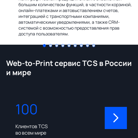
Ин
большим количеством функций, в частности корзиной,
те
онлайн-платежами и автовыставлением счетов,
со
интеграцией с транспортными компаниями,
ме
автоматическими уведомлениями, а также CRM-
системой с возможностью предоставления прав
доступа пользователям.
Web-to-Print сервис TCS в России
и мире
100
310
Клиентов TCS
Пользовате
во всем мире
админ-пане