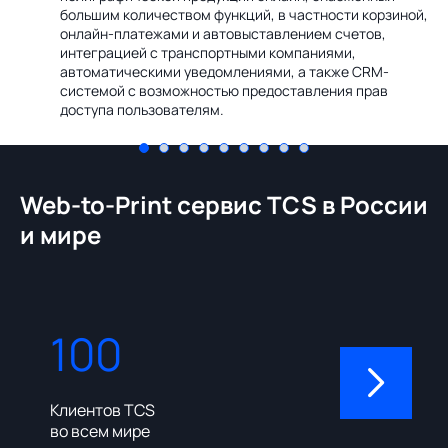
Ин
большим количеством функций, в частности корзиной,
те
онлайн-платежами и автовыставлением счетов,
со
интеграцией с транспортными компаниями,
ме
автоматическими уведомлениями, а также CRM-
системой с возможностью предоставления прав
доступа пользователям.
Web-to-Print сервис TCS в России
и мире
100
310
Клиентов TCS
Пользовате
во всем мире
админ-пане