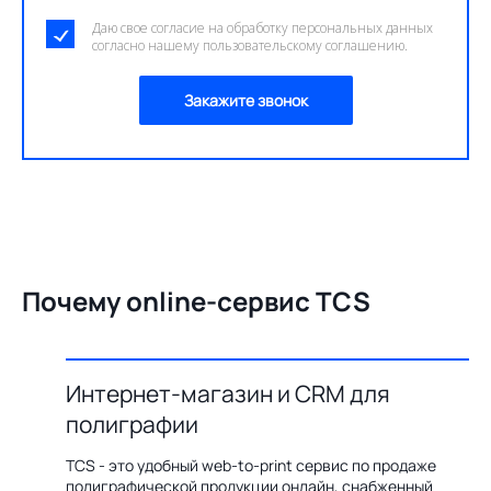
Даю свое согласие на обработку персональных данных
согласно нашему пользовательскому соглашению.
Закажите звонок
Почему online-сервис TCS
Интернет-магазин и CRM для
О
полиграфии
цию по
Бл
ения,
ав
TCS - это удобный web-to-print сервис по продаже
казов с
пр
полиграфической продукции онлайн, снабженный