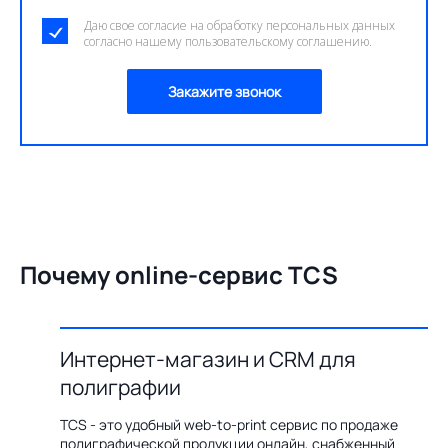
Даю свое согласие на обработку персональных данных
согласно нашему пользовательскому соглашению.
Закажите звонок
Почему online-сервис TCS
Интернет-магазин и CRM для
О
полиграфии
цию по
Бл
ения,
ав
TCS - это удобный web-to-print сервис по продаже
казов с
пр
полиграфической продукции онлайн, снабженный