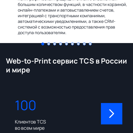
Ин
большим количеством функций, в частности корзиной,
те
онлайн-платежами и автовыставлением счетов,
со
интеграцией с транспортными компаниями,
ме
автоматическими уведомлениями, а также CRM-
системой с возможностью предоставления прав
доступа пользователям.
Web-to-Print сервис TCS в России
и мире
100
310
Клиентов TCS
Пользовате
во всем мире
админ-пане