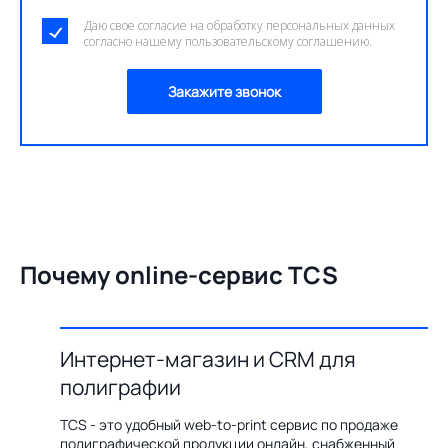
Даю свое согласие на обработку персональных данных
согласно нашему пользовательскому соглашению.
Закажите звонок
Почему online-сервис TCS
Интернет-магазин и CRM для
О
полиграфии
цию по
Бл
ения,
ав
TCS - это удобный web-to-print сервис по продаже
казов с
пр
полиграфической продукции онлайн, снабженный