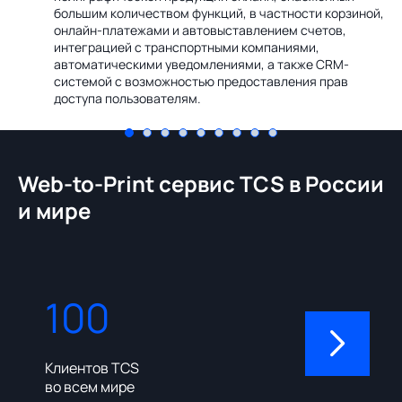
Ин
большим количеством функций, в частности корзиной,
те
онлайн-платежами и автовыставлением счетов,
со
интеграцией с транспортными компаниями,
ме
автоматическими уведомлениями, а также CRM-
системой с возможностью предоставления прав
доступа пользователям.
Web-to-Print сервис TCS в России
и мире
100
310
Клиентов TCS
Пользовате
во всем мире
админ-пане