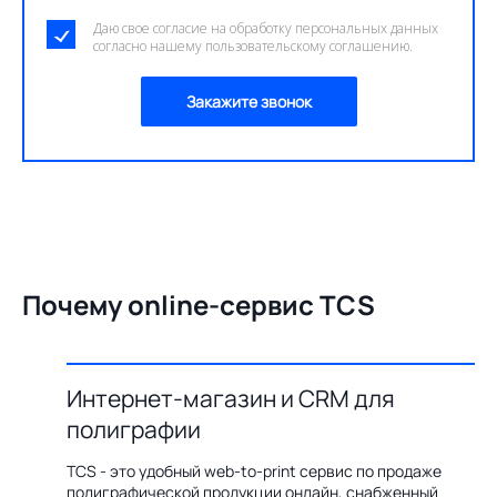
Даю свое согласие на обработку персональных данных
согласно нашему пользовательскому соглашению.
Закажите звонок
Почему online-сервис TCS
Интернет-магазин и CRM для
О
полиграфии
цию по
Бл
ения,
ав
TCS - это удобный web-to-print сервис по продаже
казов с
пр
полиграфической продукции онлайн, снабженный