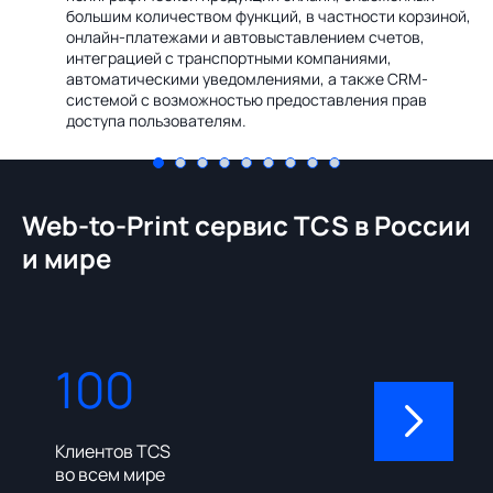
Ин
большим количеством функций, в частности корзиной,
те
онлайн-платежами и автовыставлением счетов,
со
интеграцией с транспортными компаниями,
ме
автоматическими уведомлениями, а также CRM-
системой с возможностью предоставления прав
доступа пользователям.
Web-to-Print сервис TCS в России
и мире
100
310
Клиентов TCS
Пользовате
во всем мире
админ-пане