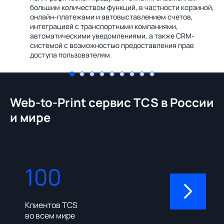
Ин
большим количеством функций, в частности корзиной,
те
онлайн-платежами и автовыставлением счетов,
со
интеграцией с транспортными компаниями,
ме
автоматическими уведомлениями, а также CRM-
системой с возможностью предоставления прав
доступа пользователям.
Web-to-Print сервис TCS в России
и мире
100
310
Клиентов TCS
Пользовате
во всем мире
админ-пане