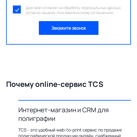
Даю свое согласие на обработку персональных данных
согласно нашему пользовательскому соглашению.
Закажите звонок
Почему online-сервис TCS
Интернет-магазин и CRM для
О
полиграфии
цию по
Бл
ения,
ав
TCS - это удобный web-to-print сервис по продаже
казов с
пр
полиграфической продукции онлайн, снабженный