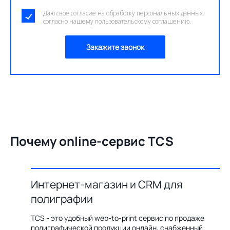
Даю свое согласие на обработку персональных данных
согласно нашему пользовательскому соглашению.
Закажите звонок
Почему online-сервис TCS
Интернет-магазин и CRM для
О
полиграфии
цию по
Бл
ения,
ав
TCS - это удобный web-to-print сервис по продаже
казов с
пр
полиграфической продукции онлайн, снабженный