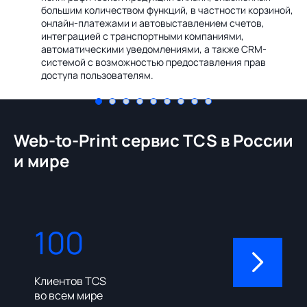
Ин
большим количеством функций, в частности корзиной,
те
онлайн-платежами и автовыставлением счетов,
со
интеграцией с транспортными компаниями,
ме
автоматическими уведомлениями, а также CRM-
системой с возможностью предоставления прав
доступа пользователям.
Web-to-Print сервис TCS в России
и мире
100
310
Клиентов TCS
Пользовате
во всем мире
админ-пане