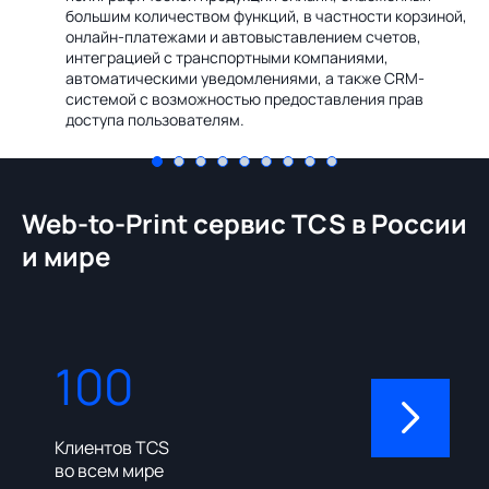
Ин
большим количеством функций, в частности корзиной,
те
онлайн-платежами и автовыставлением счетов,
со
интеграцией с транспортными компаниями,
ме
автоматическими уведомлениями, а также CRM-
системой с возможностью предоставления прав
доступа пользователям.
Web-to-Print сервис TCS в России
и мире
100
310
Клиентов TCS
Пользовате
во всем мире
админ-пане