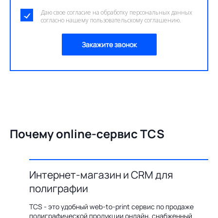
Даю свое согласие на обработку персональных данных
согласно нашему пользовательскому соглашению.
Закажите звонок
Почему online-сервис TCS
Интернет-магазин и CRM для
О
полиграфии
цию по
Бл
ения,
ав
TCS - это удобный web-to-print сервис по продаже
казов с
пр
полиграфической продукции онлайн, снабженный