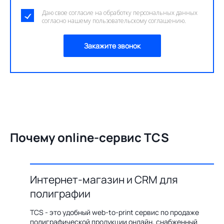
Даю свое согласие на обработку персональных данных
согласно нашему пользовательскому соглашению.
Закажите звонок
Почему online-сервис TCS
Интернет-магазин и CRM для
О
полиграфии
цию по
Бл
ения,
ав
TCS - это удобный web-to-print сервис по продаже
казов с
пр
полиграфической продукции онлайн, снабженный