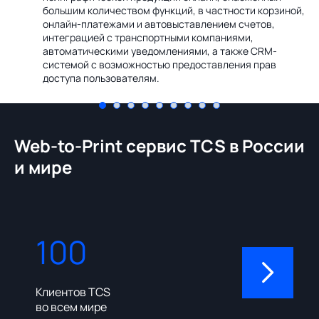
Ин
большим количеством функций, в частности корзиной,
те
онлайн-платежами и автовыставлением счетов,
со
интеграцией с транспортными компаниями,
ме
автоматическими уведомлениями, а также CRM-
системой с возможностью предоставления прав
доступа пользователям.
Web-to-Print сервис TCS в России
и мире
100
310
Клиентов TCS
Пользовате
во всем мире
админ-пане