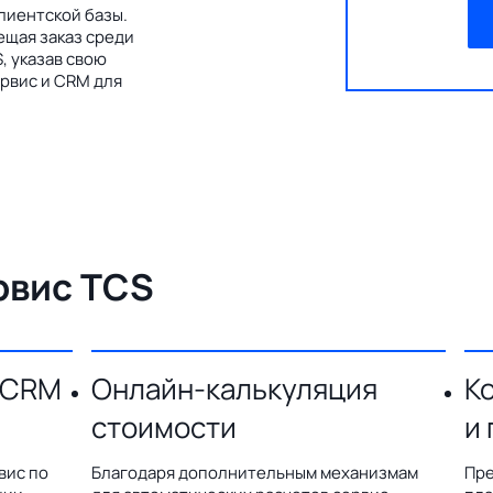
лиентской базы.
ещая заказ среди
, указав свою
рвис и CRM для
рвис TCS
 CRM
Онлайн-калькуляция
К
стоимости
и
вис по
Благодаря дополнительным механизмам
Пре