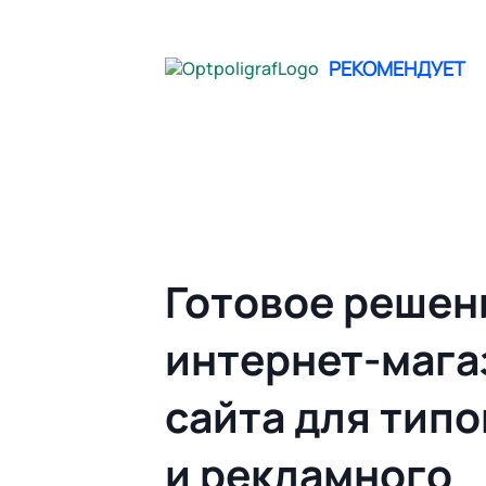
не опреде
РЕКОМЕНДУЕТ
Главная
Облачный Web to print | Гото
Готовое решен
интернет-мага
сайта для тип
и рекламного