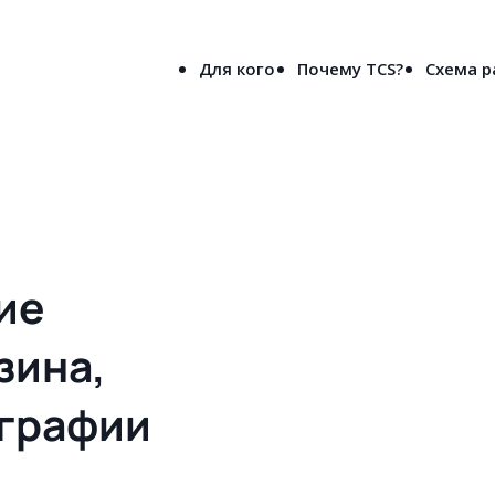
8-800-5000-691
лен
(бесплатно по России)
Для кого
Почему TCS?
Схема 
вое решения сайта для типографии и рекламного агентства в Абака
ие
зина,
ографии