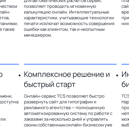
ции
для автоматических расчетов сервис
пла
ичеством
позволяет проводить мгновенную
сай
лайн-
калькуляцию онлайн. Интеллектуальные
вре
етов,
характеристики, учитывающие технологии
при
паниями,
печати исключат возможность совершения
них
а также
ошибки как клиентом, так и неопытным
менеджером.
о
Комплексное решение и
И
быстрый старт
б
емени,
Онлайн-сервис TCS позволяет быстро
TCS
доступна
развернуть сайт для типографии и
Hap
рекламного агентства — полноценную
про
автоматизированную систему по работе с
неп
ли.
заказами за несколько дней и управлять
мож
я
своим собственным онлайн-бизнесом уже
выб