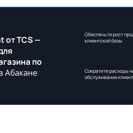
Обеспечьте рост про
t от TCS —
клиентской базы
для
агазина по
в Абакане
Сократите расходы н
обслуживание клиен