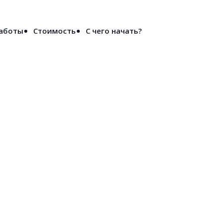
Войти
работы
Стоимость
С чего начать?
не