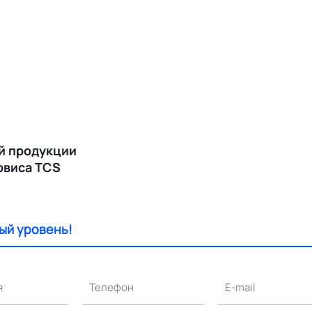
й продукции
ервиса TCS
ый уровень!
я
Телефон
E-mail