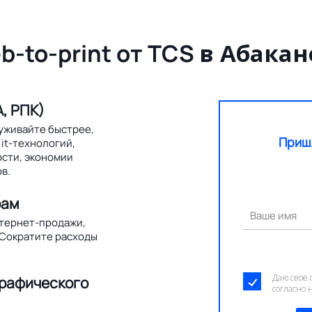
b-to-print от TCS
в Абакан
, РПК)
уживайте быстрее,
Приш
it-технологий,
ости, экономии
в.
рам
Ваше имя
нтернет-продажи,
 Сократите расходы
Даю свое 
графического
согласно