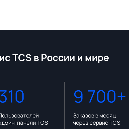
ис TCS в России и мире
310
9 700+
Пользователей
Заказов в месяц
админ-панели TCS
через сервис TCS