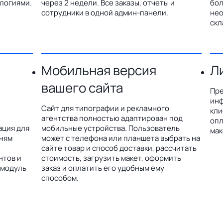
логиями.
через 2 недели. Все заказы, отчеты и
бол
сотрудники в одной админ-панели.
нео
скл
Мобильная версия
Л
вашего сайта
Пре
инф
Сайт для типографии и рекламного
кли
агентства полностью адаптирован под
опл
ация для
мобильные устройства. Пользователь
мак
дням
может с телефона или планшета выбрать на
сайте товар и способ доставки, рассчитать
нтов и
стоимость, загрузить макет, оформить
 модуль
заказ и оплатить его удобным ему
способом.