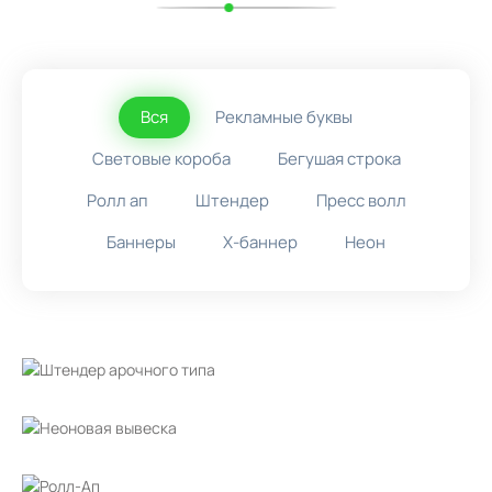
Вся
Рекламные буквы
Световые короба
Бегушая строка
Ролл ап
Штендер
Пресс волл
Баннеры
X-баннер
Неон