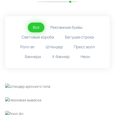
Вся
Рекламные буквы
Световые короба
Бегушая строка
Ролл ап
Штендер
Пресс волл
Баннеры
X-баннер
Неон