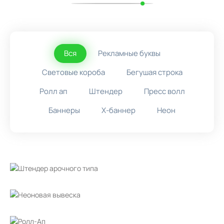
Вся
Рекламные буквы
Световые короба
Бегушая строка
Ролл ап
Штендер
Пресс волл
Баннеры
X-баннер
Неон