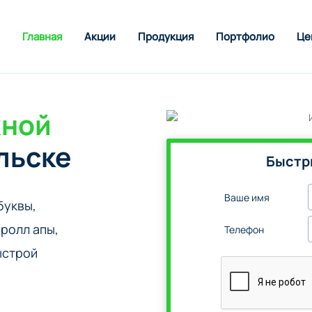
Главная
Акции
Продукция
Портфолио
Це
жной
льске
Быстр
Ваше имя
буквы,
ролл апы,
Телефон
ыстрой