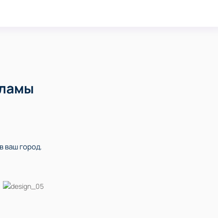
кламы
в ваш город.