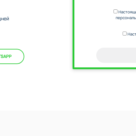
Настоящи
персональ
дней
Наст
TSAPP