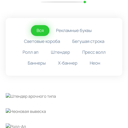
Вся
Рекламные буквы
Световые короба
Бегушая строка
Ролл ап
Штендер
Пресс волл
Баннеры
X-баннер
Неон